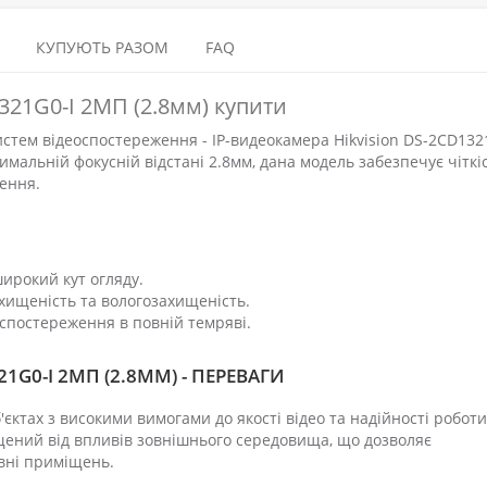
КУПУЮТЬ РАЗОМ
FAQ
321G0-I 2МП (2.8мм) купити
тем відеоспостереження - IP-видеокамера Hikvision DS-2CD1321
имальній фокусній відстані 2.8мм, дана модель забезпечує чіткі
лення.
широкий кут огляду.
ахищеність та вологозахищеність.
 спостереження в повній темряві.
1G0-I 2МП (2.8ММ) - ПЕРЕВАГИ
єктах з високими вимогами до якості відео та надійності роботи
ений від впливів зовнішнього середовища, що дозволяє
овні приміщень.