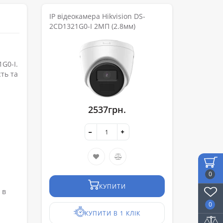
IP відеокамера Hikvision DS-
2CD1321G0-I 2МП (2.8мм)
G0-I.
сть та
2537грн.
0
КУПИТИ
 в
0
КУПИТИ В 1 КЛІК