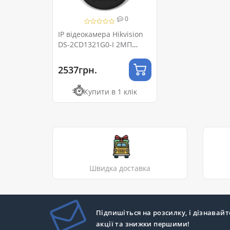
0
IP відеокамера Hikvision
DS-2CD1321G0-I 2МП
(2.8мм)
2537грн.
Купити в 1 клік
Швидка доставка
Підпишіться на розсилку, і дізнавайт
акції та знижки першими!