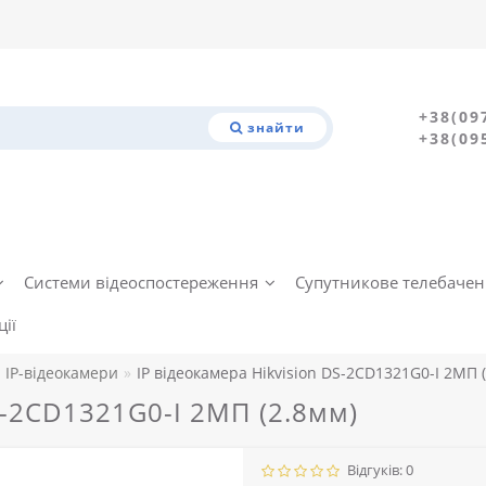
+38(09
знайти
+38(09
Системи відеоспостереження
Супутникове телебаче
ії
IP-відеокамери
IP відеокамера Hikvision DS-2CD1321G0-I 2МП 
S-2CD1321G0-I 2МП (2.8мм)
Відгуків: 0