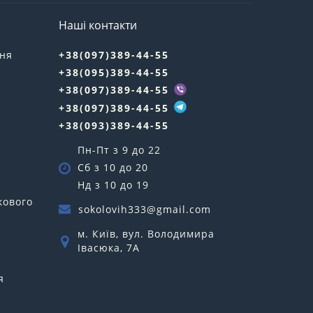
Наші контакти
ння
+38(097)389-44-55
+38(095)389-44-55
у
+38(097)389-44-55
+38(097)389-44-55
+38(093)389-44-55
Пн-Пт з 9 до 22
Сб з 10 до 20
Нд з 10 до 19
кового
sokolovih333@gmail.com
м. Київ, вул. Володимира
Івасюка, 7А
я