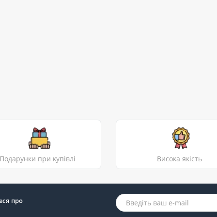
Подарунки при купівлі
Висока якість
еся про