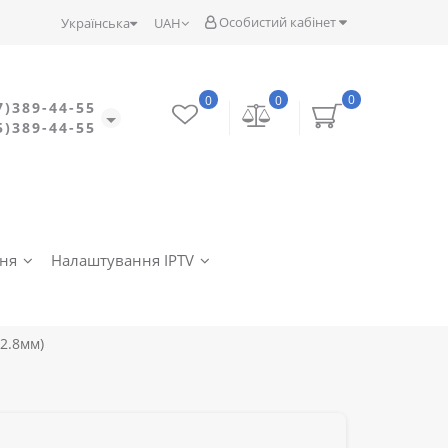
Особистий кабінет
Українська
UAH
0
0
0
7)389-44-55
5)389-44-55
ння
Налаштування IPTV
(2.8мм)