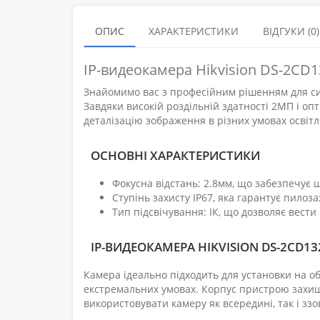
ОПИС
ХАРАКТЕРИСТИКИ
ВІДГУКИ (0)
IP-видеокамера Hikvision DS-2CD1
Знайомимо вас з професійним рішенням для сис
Завдяки високій роздільній здатності 2МП і опт
деталізацію зображення в різних умовах освіт
ОСНОВНІ ХАРАКТЕРИСТИКИ
Фокусна відстань: 2.8мм, що забезпечує 
Ступінь захисту IP67, яка гарантує пилоз
Тип підсвічування: ІК, що дозволяє вести
IP-ВИДЕОКАМЕРА HIKVISION DS-2CD132
Камера ідеально підходить для установки на об'
екстремальних умовах. Корпус пристрою захищ
використовувати камеру як всередині, так і зз