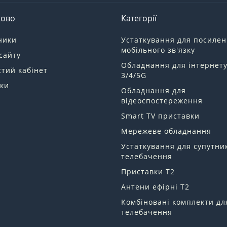
ково
Категорії
ники
Устаткування для посиле
мобільного зв'язку
сайту
Обладнання для інтернет
тий кабінет
3/4/5G
ки
Обладнання для
відеоспостереження
Smart TV приставки
Мережеве обладнання
Устаткування для супутни
телебачення
Приставки Т2
Антени ефірні Т2
Комбіновані комплекти дл
телебачення