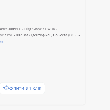
реження:
BLC -
Підтримує /
DWDR -
ує /
PoE -
802.3af /
Ідентифікація об'єкта (DORI –
се
КУПИТИ В 1 КЛІК