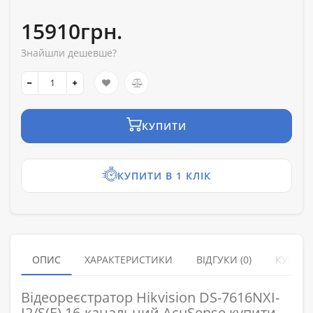
15910грн.
Знайшли дешевше?
КУПИТИ
КУПИТИ В 1 КЛІК
ОПИС
ХАРАКТЕРИСТИКИ
ВІДГУКИ (0)
КУПУЮ
Відеореєстратор Hikvision DS-7616NXI-
I2/S(E) 16-канальний AcuSense купити