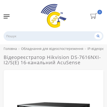
0
Головна
Обладнання для відеоспостереження
IP-відеореє
Відеореєстратор Hikvision DS-7616NXI-
I2/S(E) 16-канальний AcuSense