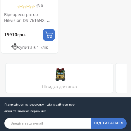
0
Відеореєстратор
Hikvision DS-7616NXI-
I2/S(E) 16-канальний
AcuSense
15910грн.
Купити в 1 клік
Швидка доставка
Підпишіться на розсилку, і дізнавайтеся про
акції та знижки першими!
ПІДПИСАТИСЯ