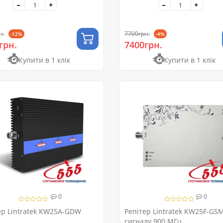
н.
7700грн.
-12%
-4%
грн.
7400грн.
Купити в 1 клік
Купити в 1 клік
0
0
ер Lintratek KW25A-GDW
Репітер Lintratek KW25F-GS
сигналу 900 МГц