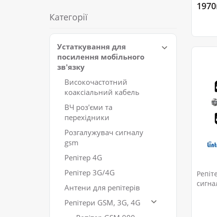
1970
Категорії
Устаткування для
посилення мобільного
зв'язку
Високочастотний
коаксіальний кабель
ВЧ роз'єми та
перехідники
Розгалужувач сигналу
gsm
Репітер 4G
Репітер 3G/4G
Репіт
сигна
Антени для репітерів
Репітери GSM, 3G, 4G