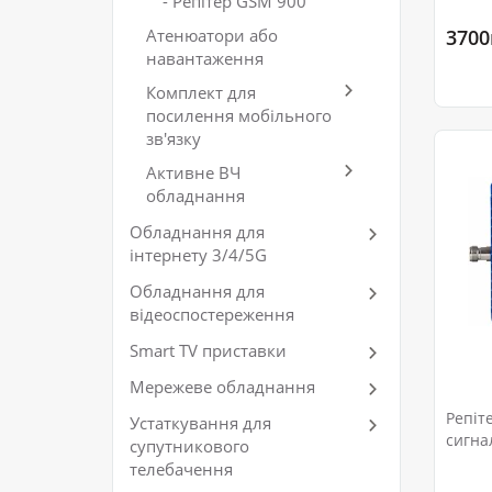
- Репітер GSM 900
3700
Атенюатори або
навантаження
Комплект для
посилення мобільного
зв'язку
Активне ВЧ
обладнання
Обладнання для
інтернету 3/4/5G
Обладнання для
відеоспостереження
Smart TV приставки
Мережеве обладнання
Репіт
Устаткування для
сигна
супутникового
телебачення