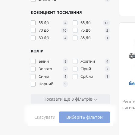
КОЕФІЦІЄНТ ПОСИЛЕННЯ
55 Дб
65 Дб
4
15
70 Дб
75 Дб
10
2
80 Дб
85 Дб
4
1
КОЛІР
Білий
Жовтий
8
4
Золото
Сірий
2
7
Синій
Срібло
5
1
Чорний
9
Показати ще 8 фільтрів
Репіт
сигна
Скасувати
Виберіть фільтри