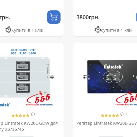
грн.
3800грн.
Купити в 1 клік
Купити в 1 клік
1
1
ер Lintratek KW20L-GDW для
Репітер Lintratek KW20L-GD
лу 2G/3G/4G