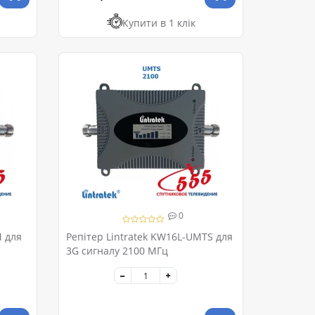
Купити в 1 клік
0
M для
Репітер Lintratek KW16L-UMTS для
3G сигналу 2100 МГц