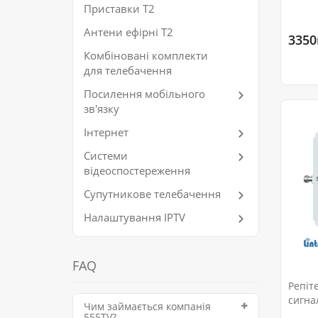
Приставки Т2
Антени ефірні Т2
3350
Комбіновані комплекти
для телебачення
Посилення мобільного
зв'язку
Інтернет
Системи
відеоспостереження
Супутникове телебачення
Налаштування IPTV
FAQ
Репіт
сигна
Чим займається компанія
555TV?