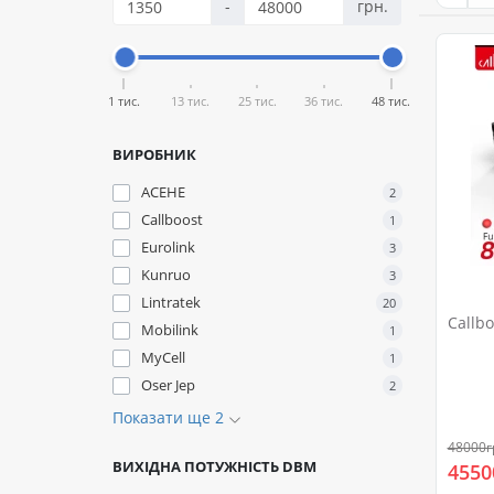
-
грн.
1 тис.
13 тис.
25 тис.
36 тис.
48 тис.
ВИРОБНИК
ACEHE
2
Callboost
1
Eurolink
3
Kunruo
3
Lintratek
20
Callb
Mobilink
1
MyCell
1
Oser Jep
2
Показати ще 2
48000г
ВИХІДНА ПОТУЖНІСТЬ DBM
4550