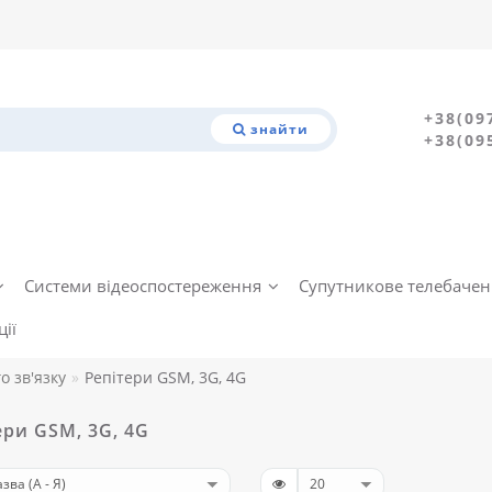
+38(09
знайти
+38(09
Системи відеоспостереження
Супутникове телебаче
ії
о зв'язку
Репітери GSM, 3G, 4G
ери GSM, 3G, 4G