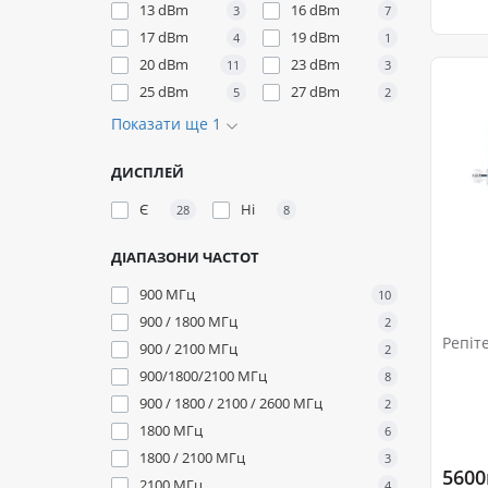
13 dBm
16 dBm
3
7
17 dBm
19 dBm
4
1
20 dBm
23 dBm
11
3
25 dBm
27 dBm
5
2
Показати ще 1
ДИСПЛЕЙ
Є
Ні
28
8
ДІАПАЗОНИ ЧАСТОТ
900 МГц
10
900 / 1800 МГц
2
Репіт
900 / 2100 МГц
2
900/1800/2100 МГц
8
900 / 1800 / 2100 / 2600 МГц
2
1800 МГц
6
1800 / 2100 МГц
3
5600
2100 МГц
4