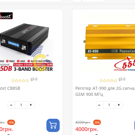
0
0
oost CB85B
Репітер AT-990 для 2G сигна
GSM 900 МГц
рн.
4200грн.
-5%
-5%
0грн.
4000грн.