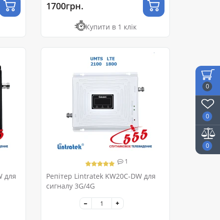
1700грн.
Купити в 1 клік
0
0
0
1
W для
Репітер Lintratek KW20C-DW для
сигналу 3G/4G