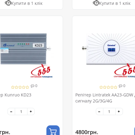
Купити в 1 клік
Купити в 1 клік
0
0
ер Kunruo KD23
Репітер Lintratek AA23-GDW 
сигналу 2G/3G/4G
грн.
4800грн.