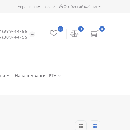
Особистий кабінет
Українська
UAH
0
0
0
7)389-44-55
5)389-44-55
ння
Налаштування IPTV