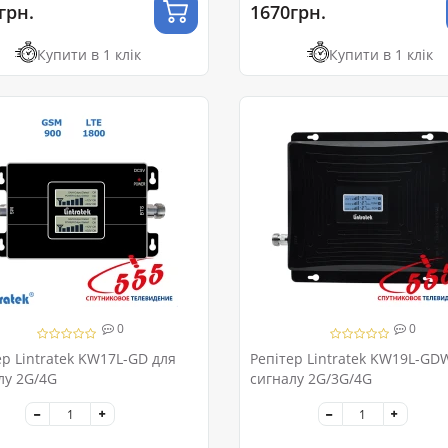
грн.
1670грн.
Купити в 1 клік
Купити в 1 клік
0
0
ер Lintratek KW17L-GD для
Репітер Lintratek KW19L-GD
лу 2G/4G
сигналу 2G/3G/4G