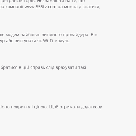
і ретрансляторів.
Незважаючи на те, що
ра компанії www.555tv.com.ua можна дізнатися,
ише модем найбільш вигідного провайдера. Він
 або виступати як Wi-Fi модуль.
атися в цій справі, слід врахувати такі
якістю покриття і ціною. Щоб отримати додаткову