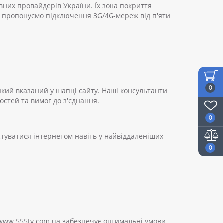
них провайдерів України. Їх зона покриття
и пропонуємо підключення 3G/4G-мереж від п'яти
0
який вказаний у шапці сайту. Наші консультанти
стей та вимог до з'єднання.
0
туватися інтернетом навіть у найвіддаленіших
0
 www.555tv.com.ua забезпечує оптимальні умови