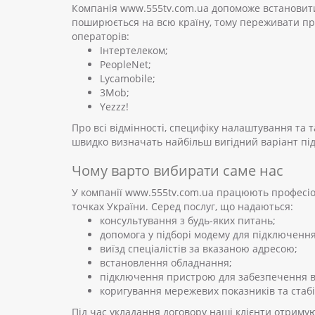
Компанія www.555tv.com.ua допоможе встановити
поширюється на всю країну, тому переживати про
операторів:
Інтертелеком;
PeopleNet;
Lycamobile;
3Mob;
Yezzz!
Про всі відмінності, специфіку налаштування та
швидко визначать найбільш вигідний варіант під
Чому варто вибирати саме нас
У компанії www.555tv.com.ua працюють професіон
точках України. Серед послуг, що надаються:
консультування з будь-яких питань;
допомога у підборі модему для підключення
виїзд спеціалістів за вказаною адресою;
встановлення обладнання;
підключення пристрою для забезпечення вх
коригування мережевих показників та стабі
Під час укладання договору наші клієнти отриму