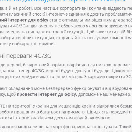
а, а й на роботі. Все частіше корпоративні компанії віддають
вати класичний спосіб інтернет-з'єднання є досить проблемати
ий інтернет для офісу
стане оптимальним рішенням для запоб
увати 4G/3G-підключення не обов'язково як основне джерело вх
ключення на випадок екстреної ситуації.
Щоб захистити свій бі
у найкритичніших ситуаціях, скористайтесь послугами компанії 
ння у найкоротші терміни.
вні переваги 4G/3G
до мережі, бездротовий варіант відрізняється низкою переваг:
днання – тепер 4G/3G-мережі будуть доступні будь-де. Цілком не
концертних майданчиках та інших місцях. З картами покриття 3
лект обладнання може безперервно функціонувати від вбудовано
вку, щоб
провести інтернет до офісу,
допоможе наш менеджер. В
LTE на території України для мешканців країни відкрилися без
 роботу працівників багатьох підприємств. Швидкість передачі
ватися інтернетом кільком десяткам людей одночасно.
'єднання можна лише на смартфонах, можна спростувати. Такий в