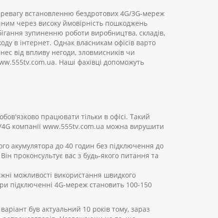
 перевагу встановленню бездротових 4G/3G-мереж
чним через високу ймовірність пошкоджень
ігання зупиненню роботи виробництва, складів,
оду в інтернет. Однак власникам офісів варто
знес від впливу негоди, зловмисників чи
www.555tv.com.ua. Наші фахівці допоможуть
обов'язково працювати тільки в офісі. Такий
G/4G компанії www.555tv.com.ua можна вирушити
го акумулятора до 40 годин без підключення до
ін проконсультує вас з будь-якого питання та
межні можливості використання швидкого
 при підключенні 4G-мереж становить 100-150
аріант був актуальний 10 років тому, зараз