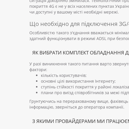
ситуація докорінно змінилася. Технологічний про
покриття 4G є не у всіх населених пунктах Укра
чи доступні у вашому місті необхідні мережі.
Що необхідно для підключення 3G
Особливістю такого з'єднання вважається мініма
здатний функціонувати в режимі ADSL при безпос
ЯК ВИБРАТИ КОМПЛЕКТ ОБЛАДНАННЯ Д
У разі виникнення такого питання варто звернути
фактори:
кількість користувачів;
основні цілі використання Інтернету;
ступінь стійкості покриття у районі локаліза
плани про виїзд співробітників за межі під
Грунтуючись на перерахованому вище, фахівець ко
інформацію, зверніться до оператора компанії.
З ЯКИМИ ПРОВАЙДЕРАМИ МИ ПРАЦЮ