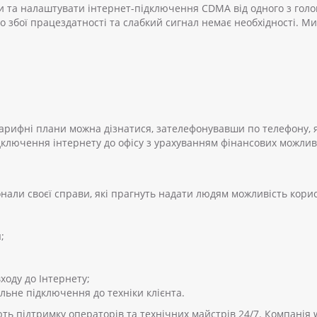
 та налаштувати інтернет-підключення CDMA від одного з голов
 збої працездатності та слабкий сигнал немає необхідності. М
 тарифні плани можна дізнатися, зателефонувавши по телефону, 
ключення інтернету до офісу з урахуванням фінансових можливо
али своєї справи, які прагнуть надати людям можливість корис
;
оду до Інтернету;
льне підключення до техніки клієнта.
ють підтримку операторів та технічних майстрів 24/7. Компанія