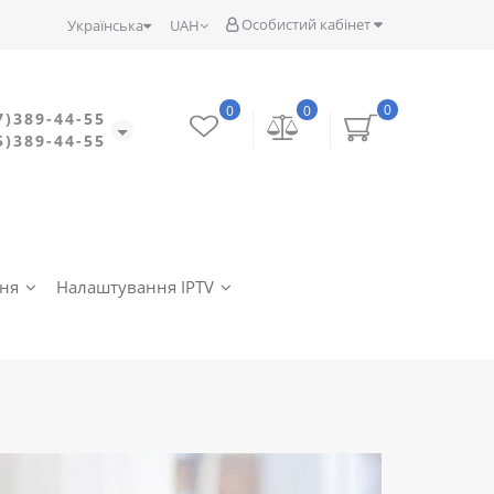
Особистий кабінет
Українська
UAH
0
0
0
7)389-44-55
5)389-44-55
ння
Налаштування IPTV