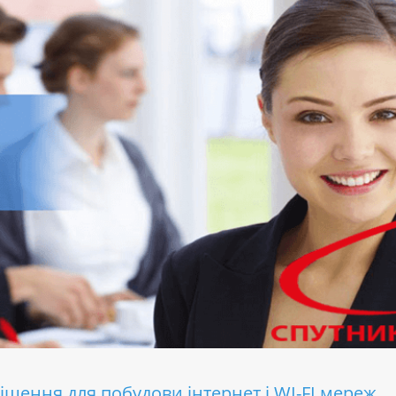
 рішення для побудови інтернет і WI-FI мереж