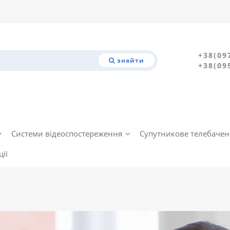
+38(09
знайти
+38(09
Системи відеоспостереження
Супутникове телебаче
ії