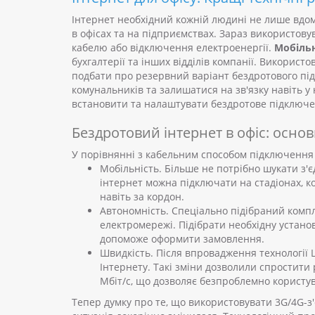
Інтернет необхідний кожній людині не лише вдом
в офісах та на підприємствах.
Зараз використову
кабелю або відключення електроенергії.
Мобільн
бухгалтерії та інших відділів компанії.
Використов
подбати про резервний варіант бездротового під
комунальників та залишатися на зв'язку навіть 
встановити та налаштувати бездротове підключе
Бездротовий інтернет в офіс: осно
У порівнянні з кабельним способом підключення 
Мобільність. Більше не потрібно шукати з'є
інтернет можна підключати на стадіонах, 
навіть за кордон.
Автономність. Спеціально підібраний комп
електромережі. Підібрати необхідну устано
допоможе оформити замовлення.
Швидкість. Після впровадження технології 
Інтернету. Такі зміни дозволили спростити
Мбіт/с, що дозволяє безпроблемно користу
Тепер думку про те, що використовувати 3G/4G-з