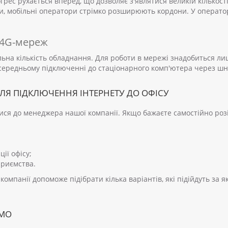
грес рухається вперед, що дозволяє з'являтися великій кількост
їни, мобільні оператори стрімко розширюють кордони. У операто
/4G-мереж
льна кількість обладнання. Для роботи в мережі знадобиться л
ередньому підключенні до стаціонарного комп'ютера через шнур
ЛЯ ПІДКЛЮЧЕННЯ ІНТЕРНЕТУ ДО ОФІСУ
ся до менеджера нашої компанії. Якщо бажаєте самостійно розібр
ції офісу;
приємства.
мпанії допоможе підібрати кілька варіантів, які підійдуть за 
ЄМО