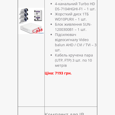
4-канальний Turbo HD
DS-7104HGHI-F1 – 1 шт.
Жорсткий диск 1ТБ
WD10PURX – 1 шт.
Блок живлення SUN-
1200300B1 – 1 шт.
Підсилювач
відеосигналу Video
balun AHD / CVI / TVI – 3
шт.
Кабель кручена пара
(UTP, FTP) 3 шт. по 10
метрів
Ціна: 7193 грн.
Комплект для IP