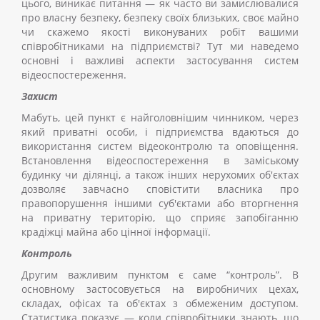
цього, виникає питання
—
як часто ви замислювалися
про власну безпеку, безпеку своїх близьких, своє майно
чи скажемо якості виконуваних робіт вашими
співробітниками на підприємстві? Тут ми наведемо
основні і важливі аспекти застосування систем
відеоспостереження.
Захист
Мабуть, цей пункт є найголовнішим чинником, через
який приватні особи, і підприємства вдаються до
використання систем відеоконтролю та оповіщення.
Встановлення відеоспостереження в заміському
будинку чи ділянці, а також інших нерухомих об'єктах
дозволяє завчасно сповістити власника про
правопорушення іншими суб'єктами або вторгнення
на приватну територію, що сприяє запобіганню
крадіжці майна або цінної інформації.
Контроль
Другим важливим пунктом є саме “контроль”. В
основному застосовується на виробничих цехах,
складах, офісах та об'єктах з обмеженим доступом.
Статистика показує
—
коли співробітники знають, що