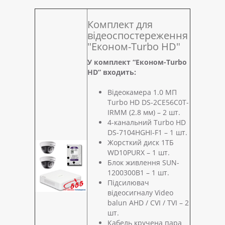
Комплект для
відеоспостереження
"Економ-Turbo HD"
У комплект “Економ-Turbo
HD” входить:
Відеокамера 1.0 МП
Turbo HD DS-2CE56C0T-
IRMM (2.8 мм) – 2 шт.
4-канальний Turbo HD
DS-7104HGHI-F1 – 1 шт.
Жорсткий диск 1ТБ
WD10PURX – 1 шт.
Блок живлення SUN-
1200300B1 – 1 шт.
Підсилювач
відеосигналу Video
balun AHD / CVI / TVI – 2
шт.
Кабель кручена пара