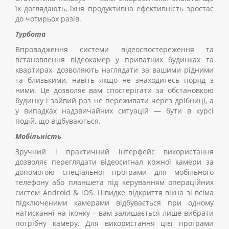
їх доглядають, їхня продуктивна ефективність зростає
до чотирьох разів.
Турбота
Впровадження системи відеоспостереження та
встановлення відеокамер у приватних будинках та
квартирах, дозволяють наглядати за вашими рідними
та близькими, навіть якщо не знаходитесь поряд з
ними. Це дозволяє вам спостерігати за обстановкою
будинку і зайвий раз не переживати через дрібниці, а
у випадках надзвичайних ситуацій
—
бути в курсі
подій, що відбуваються.
Мобільність
Зручний і практичний інтерфейс використання
дозволяє переглядати відеосигнал кожної камери за
допомогою спеціальної програми для мобільного
телефону або планшета під керуванням операційних
систем Android & iOS. Швидке відкриття вікна зі всіма
підключеними камерами відбувається при одному
натисканні на іконку – вам залишається лише вибрати
потрібну камеру. Для використання цієї програми