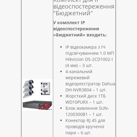
відеоспостереження
"Бюджетний"
У комплект IP
відеоспостереження
«Бюджетний» входить:
IP відеокамера з ІЧ
підсвічуванням 1.0 МП
Hikvision DS-2CD1002-I
(4 мм) – 3 шт.
4-канальний
мережевий
відеореєстратор Dahua
DH-NVR3804 – 1 шт.
Жорсткий диск 1ТБ
WD10PURX – 1 шт.
Блок живлення SUN-
1200300B1 – 1 шт.
Конектор RJ 45 для
проводів крученої
пари – 6 шт.