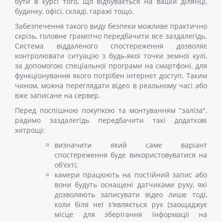
бути в курсі того, що відбувається на вашій ділянці,
будинку, офісі, складі, гаражі тощо.
Забезпечення такого виду безпеки можливе практично
скрізь, головне грамотно передбачити все заздалегідь.
Система віддаленого спостереження дозволяє
контролювати ситуацію з будь-якої точки земної кулі,
за допомогою спеціальної програми на смартфоні, для
функціонування якого потрібен інтернет доступ. Таким
чином, можна переглядати відео в реальному часі або
вже записане на сервер.
Перед поспішною покупкою та монтуванням "заліза",
радимо заздалегідь передбачити такі додаткові
хитрощі:
визначити який саме варіант
спостереження буде використовуватися на
об'єкті;
камери працюють на постійний запис або
вони будуть оснащені датчиками руху, які
дозволяють записувати відео лише тоді,
коли біля неї з'являється рух (заощаджує
місце для зберігання інформації на