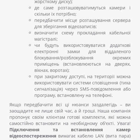
жорсткому диску);
де саме розташовуватимуться камери і
скільки їх потрібно;
передбачити місце розташування сервера
для зберігання відеозаписів;
визначити схему прокладання кабельної
магістралі;
чи будуть використовуватися додаткові
електронні замки для віддаленого
блокування/розблокування окремих
приміщень (встановлюються на дверях,
вікнах, воротах);
при закритому доступі, на території можна
використовувати системи сповіщення (тиха
сигналізація) через SMS-повідомлення або
програму, встановлену на телефоні.
Якщо передбачити всі ці нюанси заздалегідь – ви
заощадите не лише свій час, а й гроші. Наша компанія
пропонує своїм клієнтам готові комплекти, які можна
самостійно встановити на необхідному об'єкті. Увага!
Підключення та
встановлення камер
відеоспостереження
вимагає кабелю LAN (вита пара)