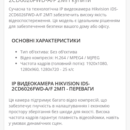
Сучасна та технологічна IP видеокамера Hikvision iDS-
2CD6026FWD-A/F 2МП забезпечить високу якість
відеоспостереження. Ця модель є ідеальним рішенням
для забезпечення безпеки вашого дому або офісу.
ОСНОВНІ ХАРАКТЕРИСТИКИ
Тип об'єктива: Без об'єктива
Відео компресія: H.264 / MPEG4 / MJPEG
Частота кадрів (головний потік): 1920x1080,
1280x960, 1280x720 - 25 к/с
IP ВИДЕОКАМЕРА HIKVISION IDS-
2CD6026FWD-A/F 2МП - ПЕРЕВАГИ
Ця камера підтримує багато відео компресій, що
забезпечує гнучкість в налаштуваннях і економію
простору зберігання без шкоди для якості. Висока
частота кадрів гарантує плавність відеозйомки, навіть
у умовах динамічних сцен.