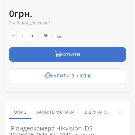
0грн.
Знайшли дешевше?
КУПИТИ
КУПИТИ В 1 КЛІК
ОПИС
ХАРАКТЕРИСТИКИ
ВІДГУКИ (0)
КУПУЮ
IP видеокамера Hikvision iDS-
2CD6026FWD-A/F 2МП купити