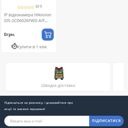
0
IP відеокамера Hikvision
iDS-2CD6026FWD-A/F
2МП
0грн.
Купити в 1 клік
Швидка доставка
Підпишіться на розсилку, і дізнавайтеся про
акції та знижки першими!
ПІДПИСАТИСЯ