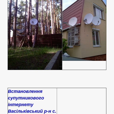
Встановлення
супутникового
інтернету
Васільківський р-н с.