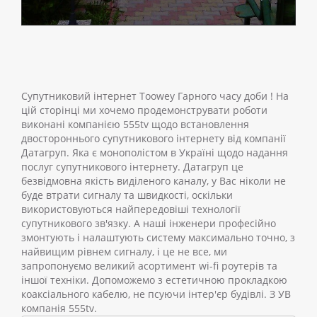
Супутниковий інтернет Toowey Гарного часу доби ! На
цій сторінці ми хочемо продемонструвати роботи
виконані компанією 555tv щодо встановлення
двостороннього супутникового інтернету від компанії
Датагруп. Яка є монополістом в Україні щодо надання
послуг супутникового інтернету. Датагруп це
безвідмовна якість виділеного каналу, у Вас ніколи не
буде втрати сигналу та швидкості, оскільки
використовуються найпередовіші технології
супутникового зв'язку. А наші інженери професійно
змонтують і налаштують систему максимально точно, з
найвищим рівнем сигналу, і це не все, ми
запропонуємо великий асортимент wi-fi роутерів та
іншої техніки. Допоможемо з естетичною прокладкою
коаксіального кабелю, не псуючи інтер'єр будівлі. З УВ
компанія 555tv.