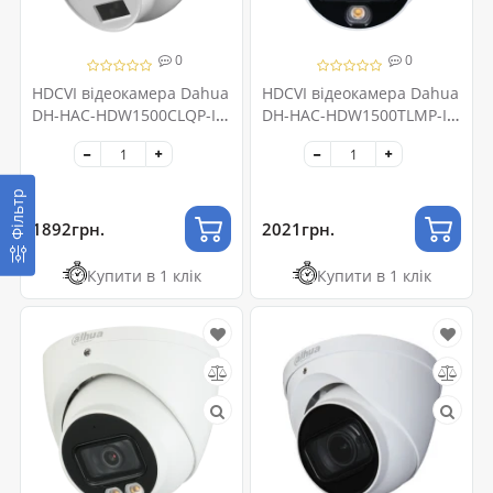
0
0
HDCVI відеокамера Dahua
HDCVI відеокамера Dahua
DH-HAC-HDW1500CLQP-IL-
DH-HAC-HDW1500TLMP-IL-
A 5МП (2.8мм)
A 5МП (2.8мм)
Фільтр
1892грн.
2021грн.
Купити в 1 клік
Купити в 1 клік