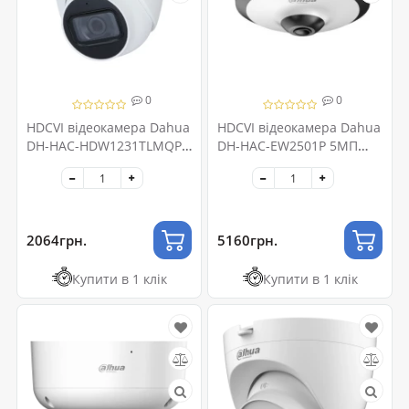
0
0
HDCVI відеокамера Dahua
HDCVI відеокамера Dahua
DH-HAC-HDW1231TLMQP-
DH-HAC-EW2501P 5МП
A 2МП (2.8мм)
(1.4мм) Fisheye
2064грн.
5160грн.
Купити в 1 клік
Купити в 1 клік