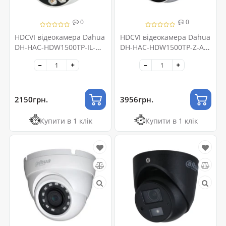
0
0
HDCVI відеокамера Dahua
HDCVI відеокамера Dahua
DH-HAC-HDW1500TP-IL-
DH-HAC-HDW1500TP-Z-A
A 5МП (2.8мм)
5МП (2.7-12мм) з
мікрофоном
2150грн.
3956грн.
Купити в 1 клік
Купити в 1 клік