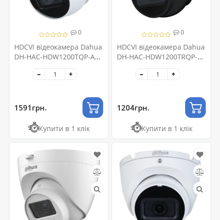
0
0
HDCVI відеокамера Dahua
HDCVI відеокамера Dahua
DH-HAC-HDW1200TQP-A
DH-HAC-HDW1200TRQP-BE
2МП (3.6мм)
2МП (2.8мм)
1591грн.
1204грн.
Купити в 1 клік
Купити в 1 клік