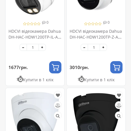
0
0
HDCVI відеокамера Dahua
HDCVI відеокамера Dahua
DH-HAC-HDW1200TP-IL-A
DH-HAC-HDW1200TP-Z-A
2МП (2.8мм)
2МП (2.7-12мм)
1677грн.
3010грн.
Купити в 1 клік
Купити в 1 клік