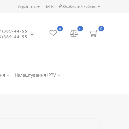
Особистий кабінет
Українська
UAH
0
0
0
7)389-44-55
5)389-44-55
ння
Налаштування IPTV