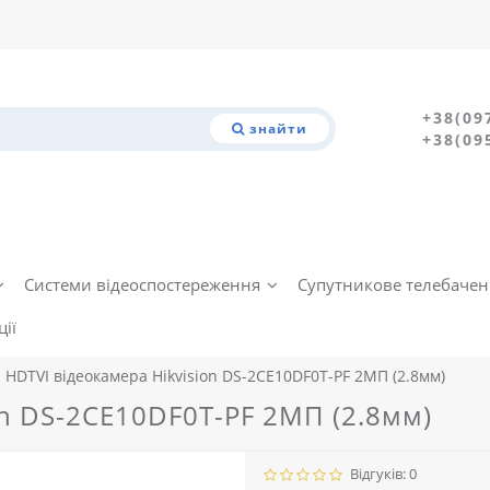
+38(09
знайти
+38(09
Системи відеоспостереження
Супутникове телебаче
ії
HDTVI відеокамера Hikvision DS-2CE10DF0T-PF 2МП (2.8мм)
on DS-2CE10DF0T-PF 2МП (2.8мм)
Відгуків: 0