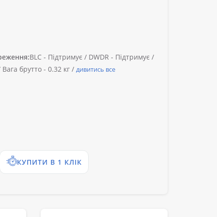
реження:
BLC -
Підтримує /
DWDR -
Підтримує /
/
Вага брутто -
0.32 кг /
дивитись все
КУПИТИ В 1 КЛІК