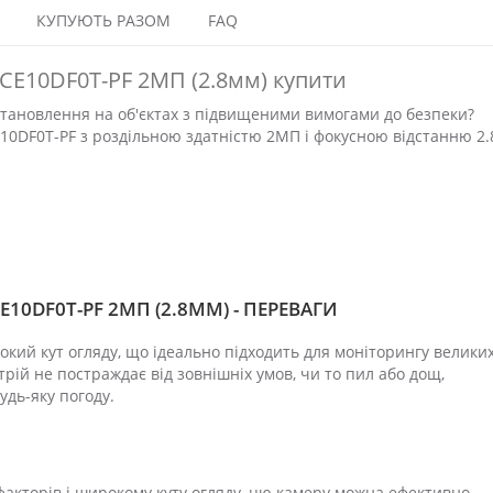
КУПУЮТЬ РАЗОМ
FAQ
2CE10DF0T-PF 2МП (2.8мм) купити
становлення на об'єктах з підвищеними вимогами до безпеки?
E10DF0T-PF з роздільною здатністю 2МП і фокусною відстанню 2.
E10DF0T-PF 2МП (2.8ММ) - ПЕРЕВАГИ
кий кут огляду, що ідеально підходить для моніторингу велики
трій не постраждає від зовнішніх умов, чи то пил або дощ,
дь-яку погоду.
 факторів і широкому куту огляду, цю камеру можна ефективно