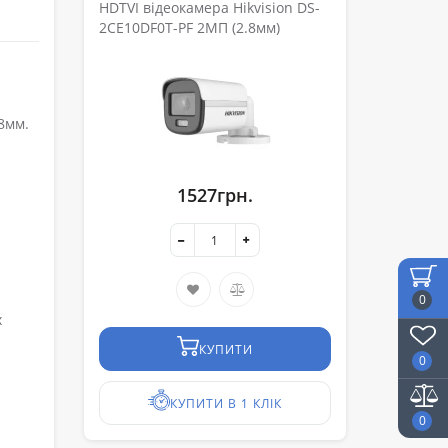
HDTVI відеокамера Hikvision DS-
2CE10DF0T-PF 2МП (2.8мм)
8мм.
1527грн.
0
х
КУПИТИ
0
КУПИТИ В 1 КЛІК
0