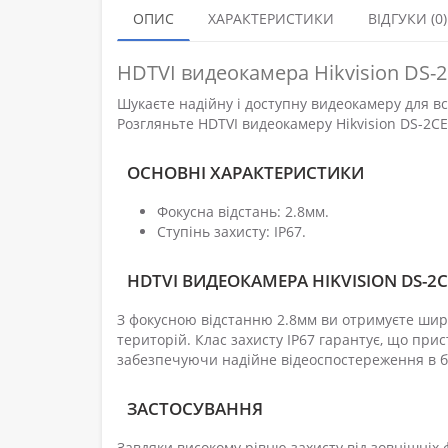
ОПИС
ХАРАКТЕРИСТИКИ
ВІДГУКИ (0)
HDTVI видеокамера Hikvision DS-
Шукаєте надійну і доступну видеокамеру для в
Розгляньте HDTVI видеокамеру Hikvision DS-2C
ОСНОВНІ ХАРАКТЕРИСТИКИ
Фокусна відстань: 2.8мм.
Ступінь захисту: IP67.
HDTVI ВИДЕОКАМЕРА HIKVISION DS-2C
З фокусною відстанню 2.8мм ви отримуєте широ
територій. Клас захисту IP67 гарантує, що прис
забезпечуючи надійне відеоспостереження в бу
ЗАСТОСУВАННЯ
Завдяки високому рівню захисту від зовнішніх