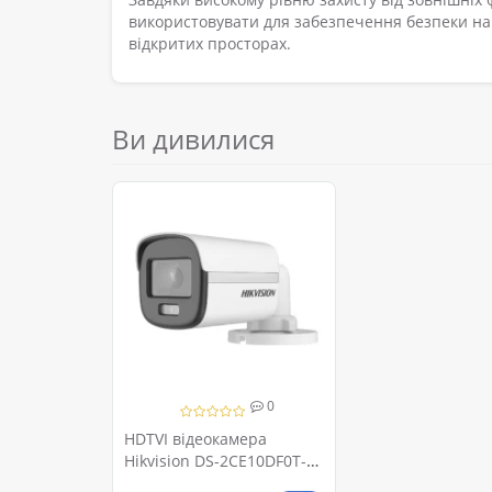
використовувати для забезпечення безпеки на п
відкритих просторах.
Ви дивилися
0
HDTVI відеокамера
Hikvision DS-2CE10DF0T-PF
2МП (2.8мм)