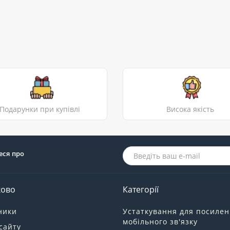
Подарунки при купівлі
Висока якість
еся про
ково
Категорії
ники
Устаткування для посиле
мобільного зв'язку
сайту