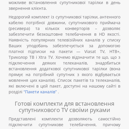
можливе
встановлення супутникової тарілки
в день
звернення клієнта.
Недорогий комплект із супутникової тарілки, антенного
кабелю потрібної довжини, супутникового приймача
(ресивера) та кількох конверторів
–
дозволяє
забезпечити безкоштовне телебачення в HD якості.
Наявність популярних телевізійних каналів у списку
Ваших уподобань забезпечується за допомогою
платної підписки на пакети
—
Viasat TV, НТВ+,
Триколор ТВ і Xtra TV. Хочемо відзначити те що, що з
підключення деяких телеканалів, знадобиться
встановлення додаткової супутникової тарілки (вона
прямує на потрібний супутник з якого відбувається
мовлення цих каналів). Список пакетів та телеканалів,
які включені в цей пакет, доступні на нашому сайті в
розділі
“Пакети каналів”
.
Готові комплекти для встановлення
супутникового TV своїми руками
Представлені комплекти дозволяють
самостійно
підключити супутникове телебачення,
причому