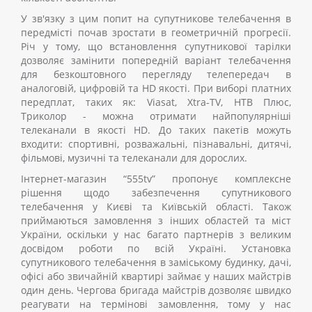
У зв'язку з цим попит на
супутникове телебачення
в
передмісті почав зростати в геометричній прогресії.
Річ у тому, що
встановлення супутникової тарілки
дозволяє замінити попередній варіант телебачення
для безкоштовного перегляду телепередач в
аналоговій, цифровій та HD якості. При виборі платних
передплат, таких як: Viasat, Xtra-TV, НТВ Плюс,
Триколор
-
можна отримати найпопулярніші
телеканали в якості HD. До таких пакетів можуть
входити: спортивні, розважальні, пізнавальні, дитячі,
фільмові, музичні та телеканали для дорослих.
Інтернет-магазин “555tv” пропонує комплексне
рішення щодо забезпечення супутникового
телебачення у Києві та Київській області. Також
приймаються замовлення з інших областей та міст
України, оскільки у нас багато партнерів з великим
досвідом роботи по всій Україні.
Установка
супутникового телебачення
в заміському будинку, дачі,
офісі або звичайній квартирі займає у наших майстрів
один день. Чергова бригада майстрів дозволяє швидко
реагувати на термінові замовлення, тому у нас