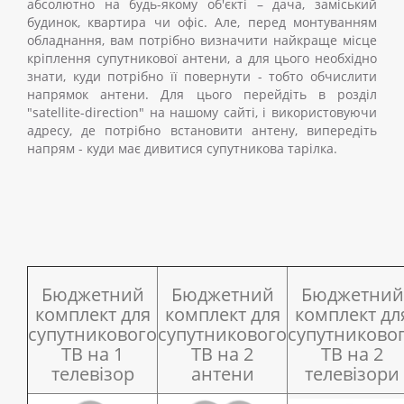
абсолютно на будь-якому об'єкті
–
дача, заміський
будинок, квартира чи офіс. Але, перед монтуванням
обладнання, вам потрібно визначити найкраще місце
кріплення супутникової антени, а для цього необхідно
знати, куди потрібно її повернути
-
тобто обчислити
напрямок антени. Для цього перейдіть в розділ
"satellite-direction" на нашому сайті, і використовуючи
адресу, де потрібно встановити антену, випередіть
напрям
-
куди має дивитися супутникова тарілка.
Бюджетний
Бюджетний
Бюджетний
комплект для
комплект для
комплект дл
супутникового
супутникового
супутниково
ТВ на 1
ТВ на 2
ТВ на 2
телевізор
антени
телевізори