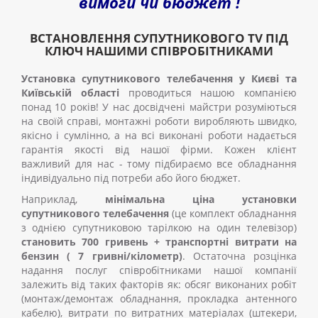
вимоги чи
бюджет
!
ВСТАНОВЛЕННЯ СУПУТНИКОВОГО TV ПІД
КЛЮЧ НАШИМИ СПІВРОБІТНИКАМИ
Установка супутникового телебачення у Києві та
Київській області
проводиться нашою компанією
понад 10 років! У нас досвідчені майстри розуміються
на своїй справі, монтажні роботи виробляють швидко,
якісно і сумлінно, а на всі виконані роботи надається
гарантія якості від нашої фірми. Кожен клієнт
важливий для нас
-
тому підбираємо все обладнання
індивідуально під потреби або його бюджет.
Наприклад,
мінімальна ціна установки
супутникового телебачення
(це комплект обладнання
з однією супутниковою тарілкою на один телевізор)
становить 700 гривень + транспортні витрати на
бензин ( 7 гривні/кілометр)
. Остаточна розцінка
надання послуг співробітниками нашої компанії
залежить від таких факторів як: обсяг виконаних робіт
(монтаж/демонтаж обладнання, прокладка антенного
кабелю), витрати по витратних матеріалах (штекери,