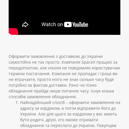
Оформити замовлення з доставкою до України
самостійно не так просто. Компанія SpaceX працює за
передоплатою, але ніколи не повідомляє користувачам
терміни постачання. Компанія не пропадає і гроші ви
не втрачаєте, просто ніхто не знає скільки часу буде
потрібно за фактом доставки. Рано чи пізно
обладнання прийде лише питання часу.
Існує кілька
способів замовлення обладнання.
Найнадійніший спосіб – оформити замовлення на
адресу за кордоном, а потім відправити його до
України. Але для цього за кордоном у вас мають
бути родичі, друзі, хто зможе отримати
обладнання та переслати до України. Покупцям