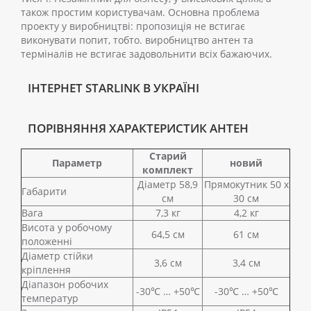
також простим користувачам. Основна проблема
проекту у виробництві: пропозиція не встигає
виконувати попит, тобто. виробництво антен та
терміналів не встигає задовольнити всіх бажаючих.
ІНТЕРНЕТ STARLINK В УКРАЇНІ
ПОРІВНЯННЯ ХАРАКТЕРИСТИК АНТЕН
Старий
Параметр
новий
комплект
Діаметр 58,9
Прямокутник 50 х
Габарити
см
30 см
Вага
7,3 кг
4,2 кг
Висота у робочому
64,5 см
61 см
положенні
Діаметр стійки
3,6 см
3,4 см
кріплення
Діапазон робочих
-30℃ … +50℃
-30℃ … +50℃
температур