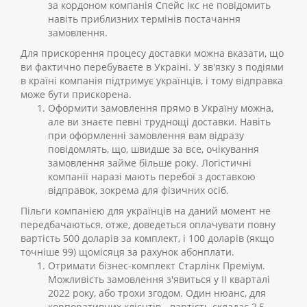
за кордоном компанія Спейс Ікс не повідомить
навіть приблизних термінів постачання
замовлення.
Для прискорення процесу доставки можна вказати, що
ви фактично перебуваєте в Україні. У зв'язку з подіями
в країні компанія підтримує українців, і тому відправка
може бути прискорена.
Оформити замовлення прямо в Україну можна,
але ви знаєте певні труднощі доставки. Навіть
при оформленні замовлення вам відразу
повідомлять, що, швидше за все, очікування
замовлення займе більше року. Логістичні
компанії наразі мають перебої з доставкою
відправок, зокрема для фізичних осіб.
Пільги компанією для українців на даний момент не
передбачаються, отже, доведеться оплачувати повну
вартість 500 доларів за комплект, і 100 доларів (якщо
точніше 99) щомісяця за рахунок абонплати.
Отримати бізнес-комплект Старлінк Преміум.
Можливість замовлення з'явиться у II кварталі
2022 року, або трохи згодом. Один нюанс, для
корпоративних клієнтів - вартість складає 2,5