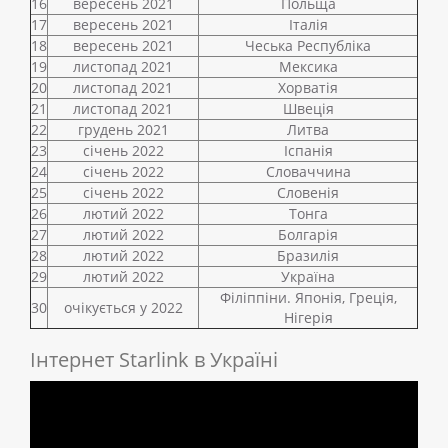
16
вересень 2021
Польща
17
вересень 2021
Італія
18
вересень 2021
Чеська Республіка
19
листопад 2021
Мексика
20
листопад 2021
Хорватія
21
листопад 2021
Швеція
22
грудень 2021
Литва
23
січень 2022
Іспанія
24
січень 2022
Словаччина
25
січень 2022
Словенія
26
лютий 2022
Тонга
27
лютий 2022
Болгарія
28
лютий 2022
Бразилія
29
лютий 2022
Україна
Філіппіни. Японія, Греція,
30
очікується у 2022
Нігерія
Інтернет Starlink в Україні