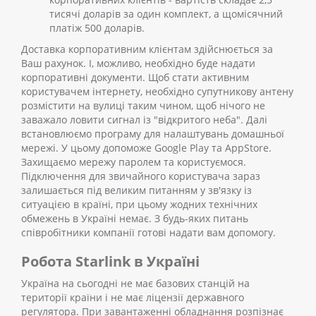
тисячі доларів за один комплект, а щомісячний
платіж 500 доларів.
Доставка корпоративним клієнтам здійснюється за
Ваш рахунок. І, можливо, необхідно буде надати
корпоративні документи.
Щоб стати активним
користувачем інтернету, необхідно супутникову антену
розмістити на вулиці таким чином, щоб нічого не
заважало ловити сигнал із "відкритого неба". Далі
встановлюємо програму для налаштувань домашньої
мережі. У цьому допоможе Google Play та AppStore.
Захищаємо мережу паролем та користуємося.
Підключення для звичайного користувача зараз
залишається під великим питанням у зв'язку із
ситуацією в країні, при цьому жодних технічних
обмежень в Україні немає. З будь-яких питань
співробітники компанії готові надати вам допомогу.
Робота Starlink в Україні
Україна на сьогодні не має базових станцій на
території країни і не має ліцензії державного
регулятора. При завантаженні обладнання розпізнає