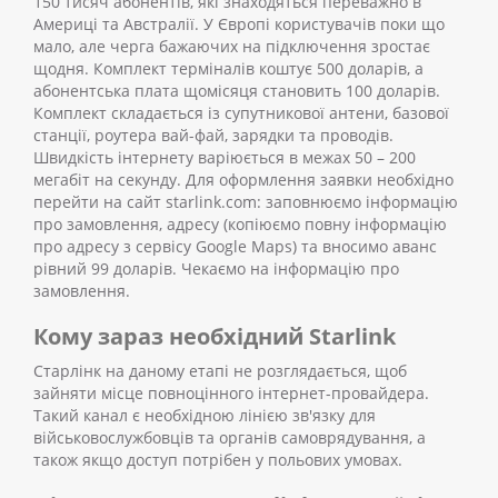
150 тисяч абонентів, які знаходяться переважно в
Америці та Австралії. У Європі користувачів поки що
мало, але черга бажаючих на підключення зростає
щодня.
Комплект терміналів коштує 500 доларів, а
абонентська плата щомісяця становить 100 доларів.
Комплект складається із супутникової антени, базової
станції, роутера вай-фай, зарядки та проводів.
Швидкість інтернету варіюється в межах 50 – 200
мегабіт на секунду.
Для оформлення заявки необхідно
перейти на сайт starlink.com: заповнюємо інформацію
про замовлення, адресу (копіюємо повну інформацію
про адресу з сервісу Google Maps) та вносимо аванс
рівний 99 доларів. Чекаємо на інформацію про
замовлення.
Кому зараз необхідний Starlink
Старлінк на даному етапі не розглядається, щоб
зайняти місце повноцінного інтернет-провайдера.
Такий канал є необхідною лінією зв'язку для
військовослужбовців та органів самоврядування, а
також якщо доступ потрібен у польових умовах.