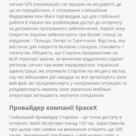
сигнал GPS (геолокація) і не працює на місцевості, де
це не передбачено. У спілкуванні з Михайлом
Федоровим Ілон Маск підтвердив, що для стабільної
роботи в Україні він розблокував доступ до інтернету
за допомогою програмного забезпечення.
Наразі зону
покриття України забезпечують три базові станції за
кордоном – Польща, Литва та Туреччина. Відстань, яку
вистачає для покриття базовою станцією, становить 1
тисячу км. Обіцяють, що Старлінк працюватиме на
всій території країни, за винятком віддалених східних
регіонів, сигнал там може перериватися.
Українські
адміністрації, які отримали Старлінк на місцях у містах,
під час військових дій швидше за все організують зони
вай-фай, які працюватимуть у напружених ситуаціях та
роздаватимуть мережу, коли українські мобільні
оператори заглушають окупанти спеціально.
Провайдер компанії SpaceX
Глобальний провайдер Старлінк – це точка доступу в
інтернет, який обслуговує понад 150 тис. користувачів,
при цьому свої заявки на виконання очікують ще 500
тисяч. Незамінний для бізнесу, у військових цілях, а