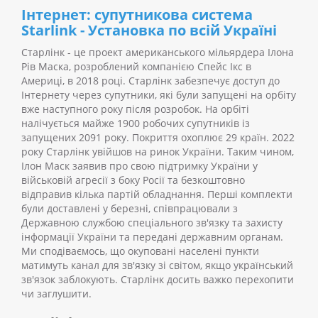
Інтернет: супутникова система
Starlink - Установка по всій Україні
Старлінк - це проект американського мільярдера Ілона
Рів Маска, розроблений компанією Спейс Ікс в
Америці, в 2018 році. Старлінк забезпечує доступ до
Інтернету через супутники, які були запущені на орбіту
вже наступного року після розробок.
На орбіті
налічується майже 1900 робочих супутників із
запущених 2091 року. Покриття охоплює 29 країн.
2022
року Старлінк увійшов на ринок України. Таким чином,
Ілон Маск заявив про свою підтримку України у
військовій агресії з боку Росії та безкоштовно
відправив кілька партій обладнання. Перші комплекти
були доставлені у березні, співпрацювали з
Державною службою спеціального зв'язку та захисту
інформації України та передані державним органам.
Ми сподіваємось, що окуповані населені пункти
матимуть канал для зв'язку зі світом, якщо український
зв'язок заблокують. Старлінк досить важко перехопити
чи заглушити.