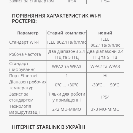
Захист за стандартом
IP54
IP54
ПОРІВНЯННЯ ХАРАКТЕРИСТИК WI-FI
РОСТЕРІВ:
Параметр
Старий комплект
новий
IEEE
Стандарт Wi-Fi
IEEE 802.11a/b/n/ac
802.11a/b/n/ac
Два діапазони 2,4
Два діапазони 2,4
Робоча частота
ГГц та 5 ГГц
ГГц та 5 ГГц
Стандарт
WPA2 та WPA3
WPA2 та WPA3
шифрування
Порт Ethernet
1
Ні
Діапазон робочих
0℃ … +30℃
-30℃ … +50℃
температур
Захист за
Тільки для роботи
IP54
стандартом
у приміщенні
Технологія
2×2 MU-MIMO
3×3 MU-MIMO
маршрутизації
ІНТЕРНЕТ STARLINK В УКРАЇНІ