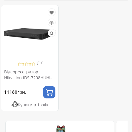
0
Відеореєстратор
Hikvision iDS-7208HUHI-
M2/X 8-канальний 5МП
1U AcuSense DVR
11180грн.
Купити в 1 клік