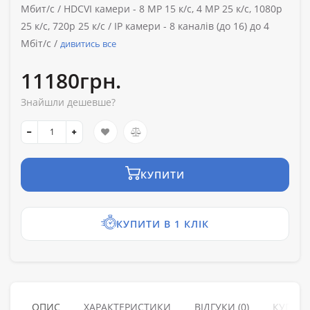
Мбит/с /
HDCVI камери -
8 MP 15 к/с, 4 MP 25 к/с, 1080p
25 к/с, 720p 25 к/с /
IP камери -
8 каналів (до 16) до 4
Мбіт/с /
дивитись все
11180грн.
Знайшли дешевше?
КУПИТИ
КУПИТИ В 1 КЛІК
ОПИС
ХАРАКТЕРИСТИКИ
ВІДГУКИ (0)
КУПУЮ