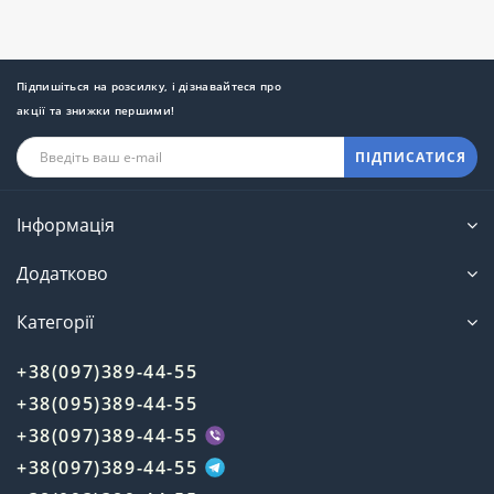
Підпишіться на розсилку, і дізнавайтеся про
акції та знижки першими!
ПІДПИСАТИСЯ
Комплект для посилення мобільного зв'язку GSM
Інформація
Додатково
Комплект для посилення
зв'язку: найкращі підсилювачі
Категорії
мобільного сигналу GSM
+38(097)389-44-55
Мобільне з'єднання сьогодні грає дуже важливу
+38(095)389-44-55
роль, оскільки ми постійно узгоджуємо свої дії з
+38(097)389-44-55
керівництвом, зв'язуємося зі своїми родичами,
дітьми ітд. Найголовніше це авторизація
+38(097)389-44-55
банківських додатків для онлайн платежів, не