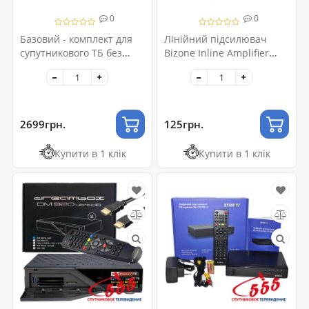
0
0
Базовий - комплект для
Лінійний підсилювач
супутникового ТБ без
Bizone Inline Amplifier
абонплати
900-2150, 20dB
2699грн.
125грн.
Купити в 1 клік
Купити в 1 клік