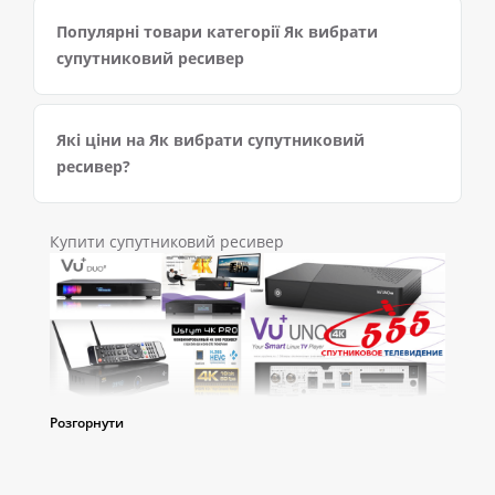
Популярні товари категорії Як вибрати
супутниковий ресивер
Які ціни на Як вибрати супутниковий
ресивер?
Купити супутниковий ресивер
Розгорнути
Як вибрати супутниковий ресивер
Аналогове телебачення вже повністю зжило себе,
а його місце міцно зайняв цифровий сигнал. Все