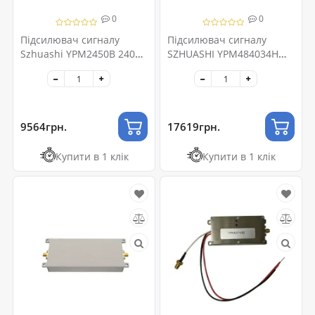
0
0
Підсилювач сигналу
Підсилювач сигналу
Szhuashi YPM2450B 2400-
SZHUASHI YPM484034H
2500 МГц
100MHz-4800MHz
9564грн.
17619грн.
Купити в 1 клік
Купити в 1 клік