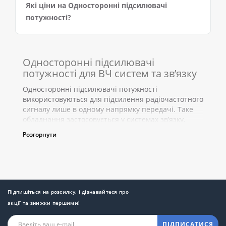
Які ціни на Односторонні підсилювачі
потужності?
Односторонні підсилювачі
потужності для ВЧ систем та зв’язку
Односторонні підсилювачі потужності
використовуються для підсилення радіочастотного
сигналу лише в одному напрямку передачі. Таке
обладнання застосовується у системах зв’язку,
телекомунікаціях, супутниковому обладнанні,
Розгорнути
LTE/4G мережах, радіосистемах та професійних ВЧ
комплексах, де необхідно збільшити потужність
вихідного або вхідного сигналу без організації
двостороннього підсилення.
Основне завдання одностороннього підсилювача
потужності — підвищення рівня сигналу та
Підпишіться на розсилку, і дізнавайтеся про
компенсація втрат під час передачі на великі
акції та знижки першими!
відстані. Такі підсилювачі допомагають
забезпечити стабільну роботу обладнання,
ПІДПИСАТИСЯ