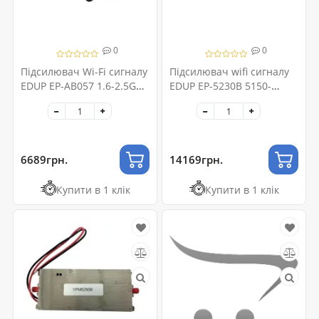
0
0
Підсилювач Wi-Fi сигналу
Підсилювач wifi сигналу
EDUP EP-AB057 1.6-2.5GHz
EDUP EP-5230B 5150-
37dBm 5W
5350MHz 30W
6689грн.
14169грн.
Купити в 1 клік
Купити в 1 клік