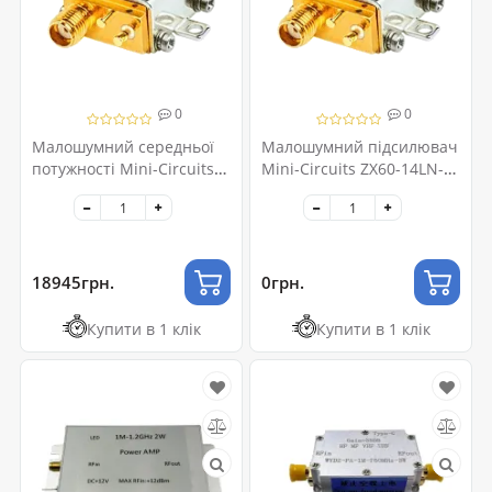
0
0
Малошумний середньої
Малошумний підсилювач
потужності Mini-Circuits
Mini-Circuits ZX60-14LN-
ZX60-83MP-S+ SMA-F 20dB
S+ SMA-F 22dB 50MHz-
400MHz-8GHz
10GHz
18945грн.
0грн.
Купити в 1 клік
Купити в 1 клік