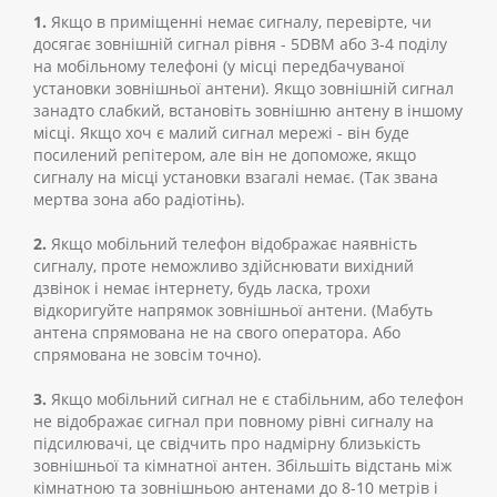
1.
Якщо в приміщенні немає сигналу, перевірте, чи
досягає зовнішній сигнал рівня - 5DBM або 3-4 поділу
на мобільному телефоні (у місці передбачуваної
установки зовнішньої антени). Якщо зовнішній сигнал
занадто слабкий, встановіть зовнішню антену в іншому
місці. Якщо хоч є малий сигнал мережі - він буде
посилений репітером, але він не допоможе, якщо
сигналу на місці установки взагалі немає. (Так звана
мертва зона або радіотінь).
2.
Якщо мобільний телефон відображає наявність
сигналу, проте неможливо здійснювати вихідний
дзвінок і немає інтернету, будь ласка, трохи
відкоригуйте напрямок зовнішньої антени. (Мабуть
антена спрямована не на свого оператора. Або
спрямована не зовсім точно).
3.
Якщо мобільний сигнал не є стабільним, або телефон
не відображає сигнал при повному рівні сигналу на
підсилювачі, це свідчить про надмірну близькість
зовнішньої та кімнатної антен. Збільшіть відстань між
кімнатною та зовнішньою антенами до 8-10 метрів і