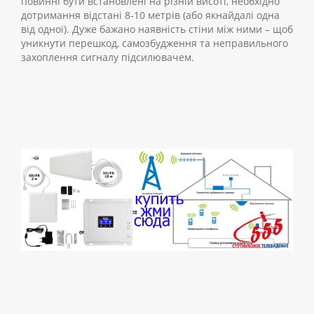
повинні бути встановлені на різній висоті, необхідно
дотримання відстані 8-10 метрів (або якнайдалі одна
від одної). Дуже бажано наявність стіни між ними – щоб
уникнути перешкод, самозбудження та неправильного
захоплення сигналу підсилювачем.