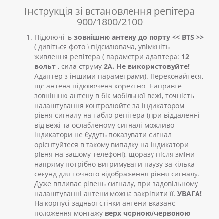
Інструкція зі встановлення репітера
900/1800/2100
Підключіть
зовнішню антену до порту <<
BTS
>>
( дивіться фото ) підсилювача, увімкніть
живлення репітера ( параметри адаптера:
12
вольт
, сила струму
2А. Не використовуйте!
Адаптер з іншими параметрами). Переконайтеся,
що антена підключена коректно. Направте
зовнішню антену в бік мобільної вежі, точність
налаштування контролюйте за індикатором
рівня сигналу на табло репітера (при віддаленні
від вежі та ослабленому сигналі можливо
індикатори не будуть показувати сигнал
орієнтуйтеся в такому випадку на індикатори
рівня на вашому телефоні), щоразу після зміни
напряму потрібно витримувати паузу за кілька
секунд для точного відображення рівня сигналу.
Дуже впливає рівень сигналу, при задовільному
налаштуванні антени можна закріпити її.
УВАГА!
На корпусі задньої стінки антени вказано
положення монтажу
верх
чорною/червоною