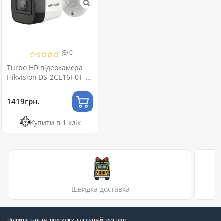
0
Turbo HD відеокамера
Hikvision DS-2CE16H0T-
ITF(С) 5МП (2.8мм)
1419грн.
Купити в 1 клік
Швидка доставка
Підпишіться на розсилку, і дізнавайтеся про