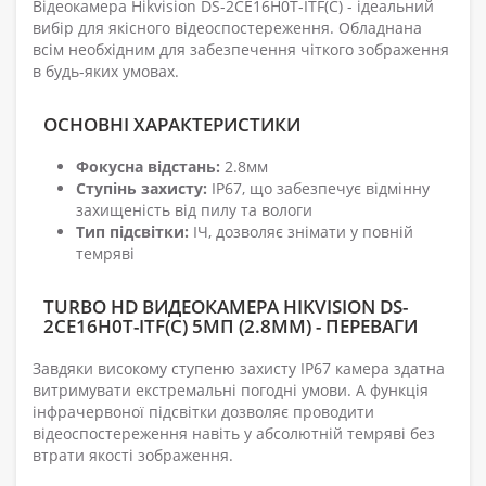
Відеокамера Hikvision DS-2CE16H0T-ITF(С) - ідеальний
вибір для якісного відеоспостереження. Обладнана
всім необхідним для забезпечення чіткого зображення
в будь-яких умовах.
ОСНОВНІ ХАРАКТЕРИСТИКИ
Фокусна відстань:
2.8мм
Ступінь захисту:
IP67, що забезпечує відмінну
захищеність від пилу та вологи
Тип підсвітки:
ІЧ, дозволяє знімати у повній
темряві
TURBO HD ВИДЕОКАМЕРА HIKVISION DS-
2CE16H0T-ITF(С) 5МП (2.8ММ) - ПЕРЕВАГИ
Завдяки високому ступеню захисту IP67 камера здатна
витримувати екстремальні погодні умови. А функція
інфрачервоної підсвітки дозволяє проводити
відеоспостереження навіть у абсолютній темряві без
втрати якості зображення.