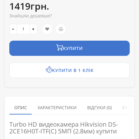
1419грн.
Знайшли дешевше?
КУПИТИ
КУПИТИ В 1 КЛІК
ОПИС
ХАРАКТЕРИСТИКИ
ВІДГУКИ (0)
КУПУЮ
Turbo HD видеокамера Hikvision DS-
2CE16H0T-ITF(С) 5МП (2.8мм) купити