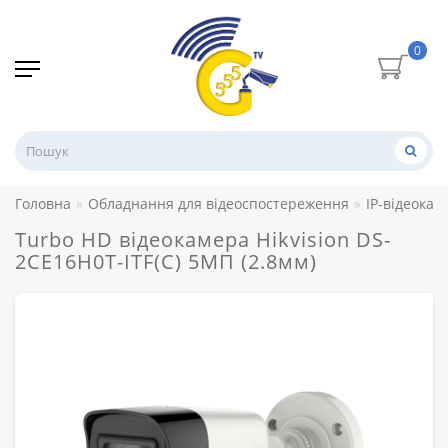
0
Головна
Обладнання для відеоспостереження
IP-відеокам
Turbo HD відеокамера Hikvision DS-
2CE16H0T-ITF(С) 5МП (2.8мм)