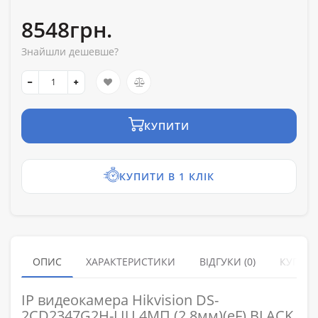
8548грн.
Знайшли дешевше?
КУПИТИ
КУПИТИ В 1 КЛІК
ОПИС
ХАРАКТЕРИСТИКИ
ВІДГУКИ (0)
КУПУЮ
IP видеокамера Hikvision DS-
2CD2347G2H-LIU 4МП (2.8мм)(eF) BLACK