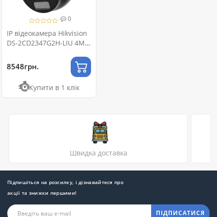
0
IP відеокамера Hikvision
DS-2CD2347G2H-LIU 4МП
(2.8мм)(eF) BLACK
8548грн.
Купити в 1 клік
Швидка доставка
Підпишіться на розсилку, і дізнавайтеся про
акції та знижки першими!
ПІДПИСАТИСЯ