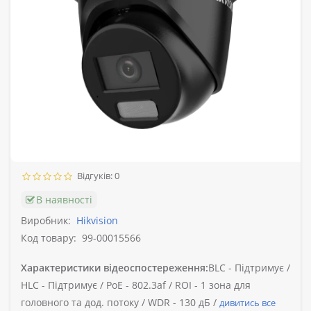
Відгуків: 0
В наявності
Виробник:
Hikvision
Код товару:
99-00015566
Характеристики відеоспостереження:
BLC -
Підтримує /
HLC -
Підтримує /
PoE -
802.3af /
ROI -
1 зона для
головного та дод. потоку /
WDR -
130 дБ /
дивитись все