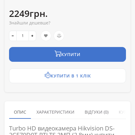
2249грн.
Знайшли дешевше?
КУПИТИ
КУПИТИ В 1 КЛІК
ОПИС
ХАРАКТЕРИСТИКИ
ВІДГУКИ (0)
КУПУЮ
Turbo HD видеокамера Hikvision DS-
2CE70D0T-PTLTS 2МП (2.8мм) купити