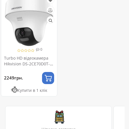
0
Turbo HD відеокамера
Hikvision DS-2CE70D0T-
PTLTS 2МП (2.8мм)
2249грн.
Купити в 1 клік