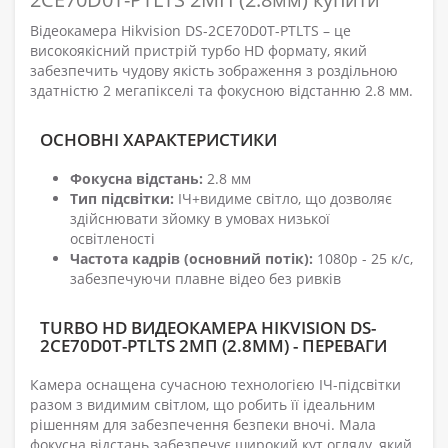
Відеокамера Hikvision DS-2CE70D0T-PTLTS – це
високоякісний пристрій турбо HD формату, який
забезпечить чудову якість зображення з роздільною
здатністю 2 мегапікселі та фокусною відстанню 2.8 мм.
ОСНОВНІ ХАРАКТЕРИСТИКИ
Фокусна відстань:
2.8 мм
Тип підсвітки:
ІЧ+видиме світло, що дозволяє
здійснювати зйомку в умовах низької
освітленості
Частота кадрів (основний потік):
1080р - 25 к/с,
забезпечуючи плавне відео без ривків
TURBO HD ВИДЕОКАМЕРА HIKVISION DS-
2CE70D0T-PTLTS 2МП (2.8ММ) - ПЕРЕВАГИ
Камера оснащена сучасною технологією ІЧ-підсвітки
разом з видимим світлом, що робить її ідеальним
рішенням для забезпечення безпеки вночі. Мала
фокусна відстань забезпечує широкий кут огляду, який