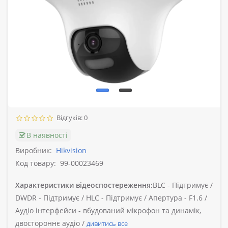
Відгуків: 0
В наявності
Виробник:
Hikvision
Код товару:
99-00023469
Характеристики відеоспостереження:
BLC -
Підтримує /
DWDR -
Підтримує /
HLC -
Підтримує /
Апертура -
F1.6 /
Аудіо інтерфейси -
вбудований мікрофон та динамік,
двостороннє аудіо /
дивитись все