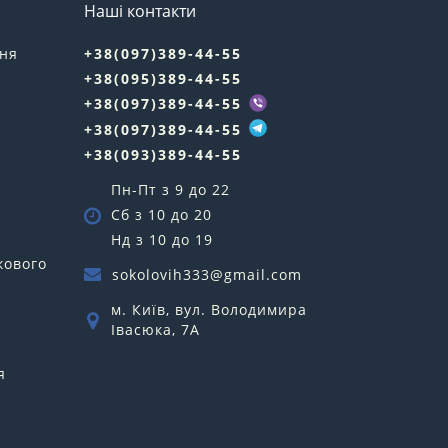
Наші контакти
ння
+38(097)389-44-55
+38(095)389-44-55
у
+38(097)389-44-55
+38(097)389-44-55
+38(093)389-44-55
Пн-Пт з 9 до 22
Сб з 10 до 20
Нд з 10 до 19
кового
sokolovih333@gmail.com
м. Київ, вул. Володимира
Івасюка, 7А
я