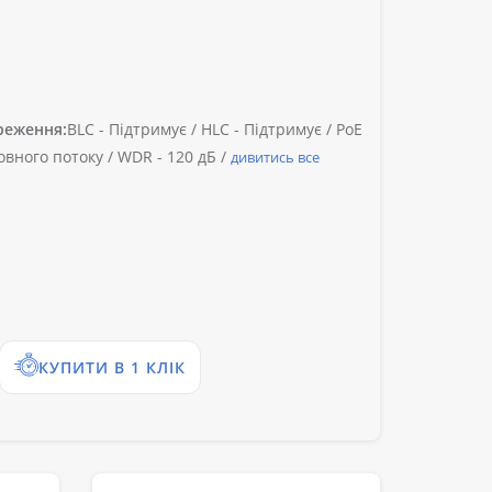
реження:
BLC -
Підтримує /
HLC -
Підтримує /
PoE
овного потоку /
WDR -
120 дБ /
дивитись все
КУПИТИ В 1 КЛІК