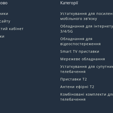
ково
Категорії
ники
Устаткування для посиле
мобільного зв'язку
сайту
Обладнання для інтернет
тий кабінет
3/4/5G
ки
Обладнання для
відеоспостереження
Smart TV приставки
Мережеве обладнання
Устаткування для супутни
телебачення
Приставки Т2
Антени ефірні Т2
Комбіновані комплекти дл
телебачення