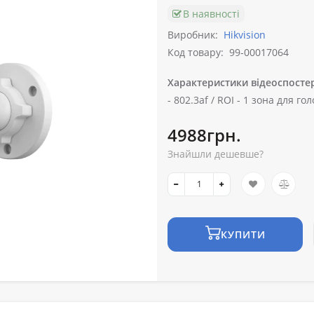
В наявності
Виробник:
Hikvision
Код товару:
99-00017064
Характеристики відеоспосте
-
802.3af /
ROI -
1 зона для гол
4988грн.
Знайшли дешевше?
КУПИТИ