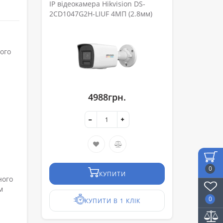
IP відеокамера Hikvision DS-
2CD1047G2H-LIUF 4МП (2.8мм)
ого
4988грн.
0
КУПИТИ
ного
м
0
КУПИТИ В 1 КЛІК