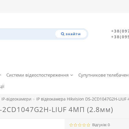
+38(09
знайти
+38(09
Системи відеоспостереження
Супутникове телебаче
ії
IP-відеокамери
IP відеокамера Hikvision DS-2CD1047G2H-LIUF 
DS-2CD1047G2H-LIUF 4МП (2.8мм)
Відгуків: 0