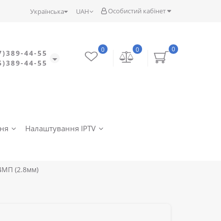
Особистий кабінет
Українська
UAH
0
0
0
7)389-44-55
5)389-44-55
ння
Налаштування IPTV
4МП (2.8мм)