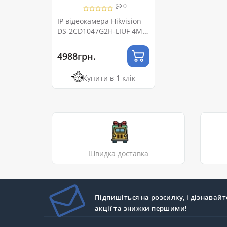
0
IP відеокамера Hikvision
DS-2CD1047G2H-LIUF 4МП
(2.8мм)
4988грн.
Купити в 1 клік
Швидка доставка
Підпишіться на розсилку, і дізнавайт
акції та знижки першими!