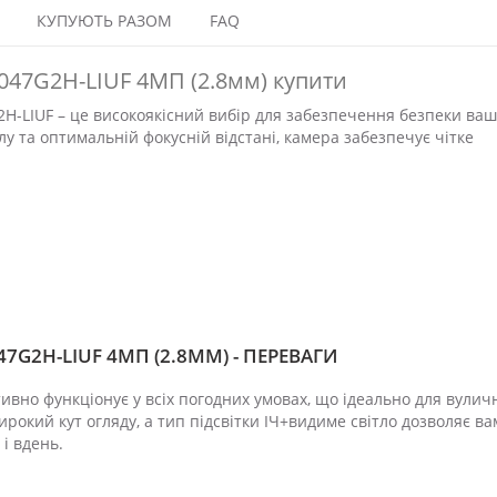
КУПУЮТЬ РАЗОМ
FAQ
1047G2H-LIUF 4МП (2.8мм) купити
2H-LIUF – це високоякісний вибір для забезпечення безпеки ваш
у та оптимальній фокусній відстані, камера забезпечує чітке
47G2H-LIUF 4МП (2.8ММ) - ПЕРЕВАГИ
тивно функціонує у всіх погодних умовах, що ідеально для вулич
рокий кут огляду, а тип підсвітки ІЧ+видиме світло дозволяє ва
 і вдень.