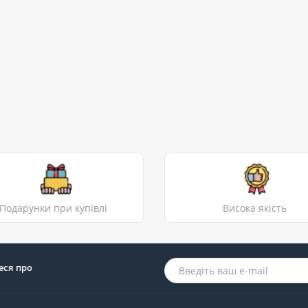
Подарунки при купівлі
Висока якість
еся про