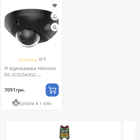
0
IP відеокамера Hikvision
DS-2CD2543G2-
LIS2U BLACK 4МП (2.8мм)
7091грн.
Купити в 1 клік