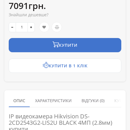
7091грн.
Знайшли дешевше?
КУПИТИ
КУПИТИ В 1 КЛІК
ОПИС
ХАРАКТЕРИСТИКИ
ВІДГУКИ (0)
КУПУЮ
IP видеокамера Hikvision DS-
2CD2543G2-LIS2U BLACK 4МП (2.8мм)
купити