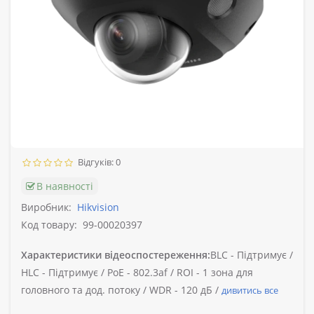
Відгуків: 0
В наявності
Виробник:
Hikvision
Код товару:
99-00020397
Характеристики відеоспостереження:
BLC -
Підтримує /
HLC -
Підтримує /
PoE -
802.3af /
ROI -
1 зона для
головного та дод. потоку /
WDR -
120 дБ /
дивитись все