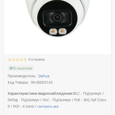
0 отзывов
В наличии
Производитель:
Dahua
Код Товара:
99-00003143
Характеристики видеонаблюдение:
BLC -
Підтримує /
Defog -
Підтримує /
HLC -
Підтримує /
PoE -
802.3af Class
0 /
ROI -
4 зони /
смотреть все