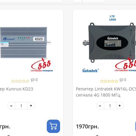
0
0
ер Kunruo KD23
Репитер Lintratek KW16L-DC
сигнала 4G 1800 МГц
грн.
1970грн.