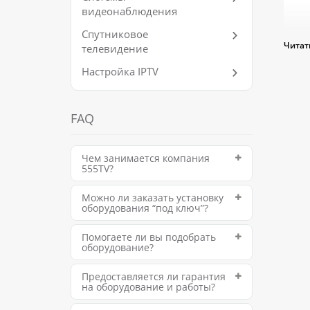
видеонаблюдения
Спутниковое
Читат
телевидение
Настройка IPTV
FAQ
Чем занимается компания
555TV?
Реп
Можно ли заказать установку
оборудования “под ключ”?
Качес
Помогаете ли вы подобрать
необ
оборудование?
город
Предоставляется ли гарантия
Зад
на оборудование и работы?
Предс