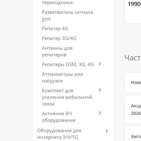
переходники
1990
Разветвитель сигнала
gsm
Репитер 4G
Репитер 3G/4G
Антенны для
репитеров
Част
Репитеры GSM, 3G, 4G
Аттенюаторы или
нагрузки
Нови
Комплект для
усиления мобильной
связи
Акц
Активное ВЧ
2026
оборудование
Оборудование для
Хиты
интернета 3/4/5G