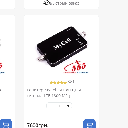
Быстрый заказ
1
я
Репитер MyCell SD1800 для
сигнала LTE 1800 МГц
7600грн.