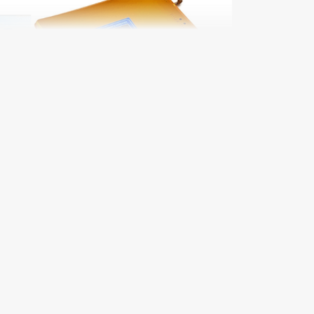
зи четвертого поколения
я вас
—
стандартная ситуация? В таком случае
ave как для загородных домов, так и для
телефона
кционировать на разных частотах: