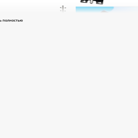
ь полностью
итер 4G для усиления сигнала мобильной свя
тво сигнала оставляет желать лучшего, а перебои со связью дл
ходимо
купить 4G репитер
. Представленное устройство
—
must h
ов с высокой плотностью застройки.
ачи, с которыми справляется
репитер 4G для 
тавленное устройство усиливает 4G-сигнал. Оно способно фун