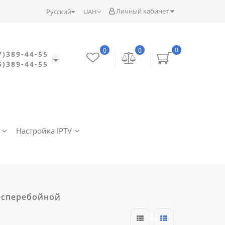
Личный кабинет
Русский
UAH
0
0
0
7)389-44-55
5)389-44-55
Настройка IPTV
бесперебойной