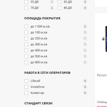
55 Дб
65 Дб
1
3
70 Дб
80 Дб
2
3
ПЛОЩАДЬ ПОКРЫТИЯ
до 1 000 м.кв.
3
до 100 м.кв
1
до 250 м.кв
1
до 300 м.кв
1
до 400 м.кв
1
до 500 м.кв
1
до 800 м.кв.
1
РАБОТА В СЕТИ ОПЕРАТОРОВ
Репит
Lifecell
9
Vodafone
9
Киевстар
9
7700гр
СТАНДАРТ СВЯЗИ