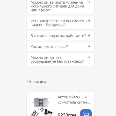
Можно ли заказать усиление
мобильного сигнала для дома
или офиса?
Чтобы
Устанавливаете ли вы системы
видеонаблюдения?
самос
усил
В каких городах вы работаете?
Как оформить заказ?
По с
время
Можно ли купить
непол
оборудование без установки?
КА
Новинки
Для у
усло
Автомобильный
усилитель сигнала
сотовой связи
9230грн.