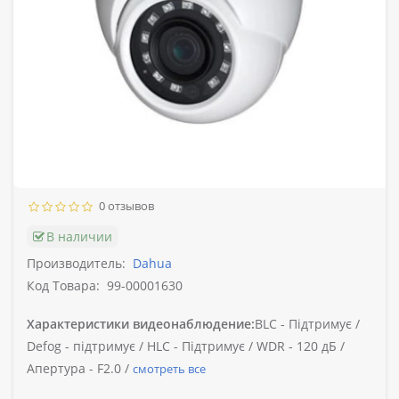
0 отзывов
В наличии
Производитель:
Dahua
Код Товара:
99-00001630
Характеристики видеонаблюдение:
BLC -
Підтримує /
Defog -
підтримує /
HLC -
Підтримує /
WDR -
120 дБ /
Апертура -
F2.0 /
смотреть все