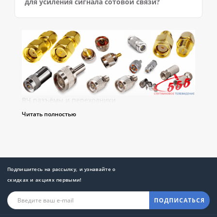
для усиления сигнала сотовой связи?
ВЧ разъёмы и переходники
Читать полностью
ВЧ разъёмы и переходники для
систем высокочастотной связи
Существует немало разновидностей устройств для
усиления сотовой связи. Но все они, независимо
от производителя и характеристик, требуют
Подпишитесь на рассылку, и узнавайте о
профессиональной установки. А для этого
скидках и акциях первыми!
необходимы сопутствующие детали –
высокочастотные разъёмы
и переходники. Они
ПОДПИСАТЬСЯ
предназначены для замыкания электронной цепи,
соединения кабеля с оборудованием или двух