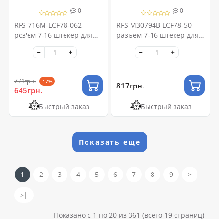
0
0
RFS 716M-LCF78-062
RFS M30794B LCF78-50
роз'єм 7-16 штекер для
разъем 7-16 штекер для
фидера 7/8 "
фидера 7/8
774грн.
-17%
817грн.
645грн.
Быстрый заказ
Быстрый заказ
Показать еще
1
2
3
4
5
6
7
8
9
>
>|
Показано с 1 по 20 из 361 (всего 19 страниц)