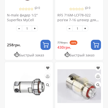
0
0
N-male фидер 1/2"
RFS 716M-LCF78-022
Superflex MyCell
роз'єм 7-16 штекер для
фидера 7/8 "
774грн.
-44%
258грн.
430грн.
Быстрый заказ
Быстрый заказ