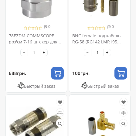
0
0
78EZDM COMMSCOPE
BNC female под кабель
роз'єм 7-16 штекер для
RG-58 (RG142 LMR195
фидера 7/8'' AVA5-50FX
RG400)
688грн.
100грн.
Быстрый заказ
Быстрый заказ