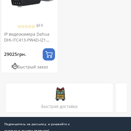
0
IP видеокамера Dahua
DHI-ITC413-PW4D-IZ1
(2.7-12мм) ANPR
29025грн.
Быстрый заказ
Быстрая доставка
Подпишитесь на рассылку, и узнавайте о
скидках и акциях первыми!