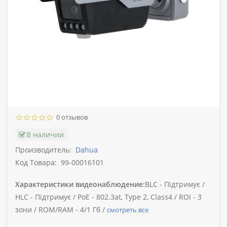
0 отзывов
В наличии
Производитель:
Dahua
Код Товара:
99-00016101
Характеристики видеонаблюдение:
BLC -
Підтримує /
HLC -
Підтримує /
PoE -
802.3at, Type 2, Class4 /
ROI -
3
зони /
ROM/RAM -
4/1 Гб /
смотреть все