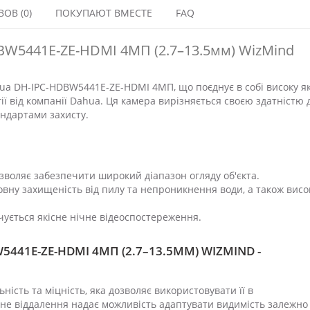
ОВ (0)
ПОКУПАЮТ ВМЕСТЕ
FAQ
BW5441E-ZE-HDMI 4МП (2.7–13.5мм) WizMind
ua DH-IPC-HDBW5441E-ZE-HDMI 4МП, що поєднує в собі високу як
ії від компанії Dahua. Ця камера вирізняється своєю здатністю 
андартами захисту.
озволяє забезпечити широкий діапазон огляду об'єкта.
повну захищеність від пилу та непроникнення води, а також вис
чується якісне нічне відеоспостереження.
441E-ZE-HDMI 4МП (2.7–13.5ММ) WIZMIND -
ність та міцність, яка дозволяє використовувати її в
не віддалення надає можливість адаптувати видимість залежно 