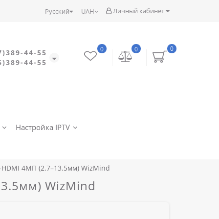
Личный кабинет
Русский
UAH
0
0
0
7)389-44-55
5)389-44-55
Настройка IPTV
-HDMI 4МП (2.7–13.5мм) WizMind
3.5мм) WizMind