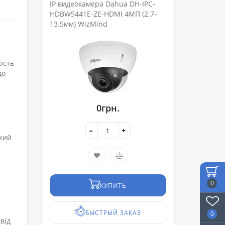
IP видеокамера Dahua DH-IPC-
HDBW5441E-ZE-HDMI 4МП (2.7–
13.5мм) WizMind
ість
до
0грн.
окий
0
КУПИТЬ
БЫСТРЫЙ ЗАКАЗ
0
від