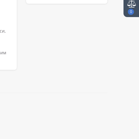
0
си,
вим