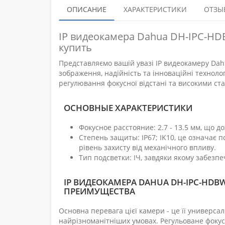
ОПИСАНИЕ
ХАРАКТЕРИСТИКИ
ОТЗЫВ
IP видеокамера Dahua DH-IPC-HD
купить
Представляємо вашій увазі IP видеокамеру Dah
зображення, надійність та інноваційні технолог
регулювання фокусної відстані та високими ст
ОСНОВНЫЕ ХАРАКТЕРИСТИКИ
Фокусное расстояние: 2.7 - 13.5 мм, що д
Степень защиты: IP67; IK10, це означає 
рівень захисту від механічного впливу.
Тип подсветки: ІЧ, завдяки якому забезпе
IP ВИДЕОКАМЕРА DAHUA DH-IPC-HDBW5
ПРЕИМУЩЕСТВА
Основна перевага цієї камери - це її универсаль
найрізноманітніших умовах. Регульоване фокус