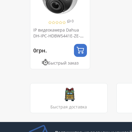
0
IP видеокамера Dahua
DH-IPC-HDBW5441E-ZE-
HDMI 4МП (2.7–13.5мм)
WizMind
0грн.
Быстрый заказ
Быстрая доставка