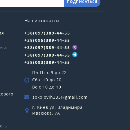
ПОДПИСАТЬСЯ
Наши контакты
ия
+38(097)389-44-55
+38(095)389-44-55
ета
+38(097)389-44-55
+38(097)389-44-55
+38(093)389-44-55
Пн-Пт с 9 до 22
Сб с 10 до 20
Вс с 10 до 19
кового
sokolovih333@gmail.com
г. Киев ул. Владимира
Ивасюка, 7А
кты