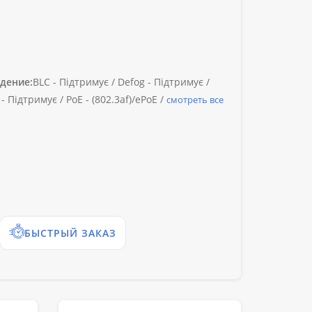
дение:
BLC -
Підтримує /
Defog -
Підтримує /
-
Підтримує /
PoE -
(802.3af)/ePoE /
смотреть все
БЫСТРЫЙ ЗАКАЗ