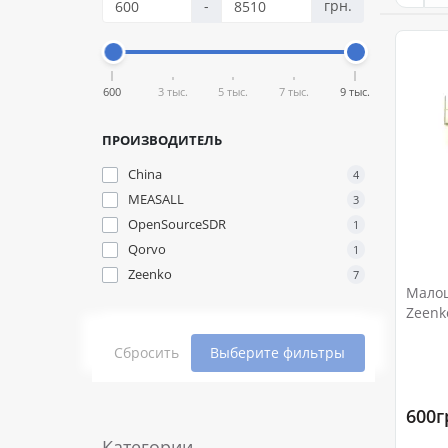
-
грн.
600
3 тыс.
5 тыс.
7 тыс.
9 тыс.
ПРОИЗВОДИТЕЛЬ
China
4
MEASALL
3
OpenSourceSDR
1
Qorvo
1
Zeenko
7
Малош
Zeenk
аккум
Сбросить
Выберите фильтры
600г
Категории