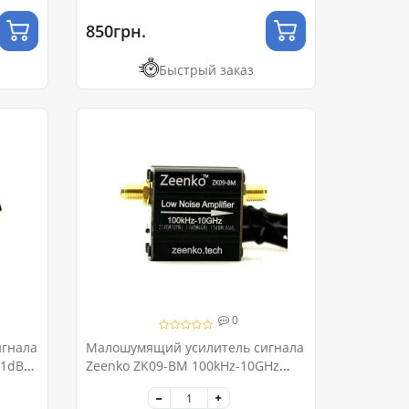
850грн.
Быстрый заказ
0
гнала
Малошумящий усилитель сигнала
21dB
Zeenko ZK09-BM 100kHz-10GHz
230mA