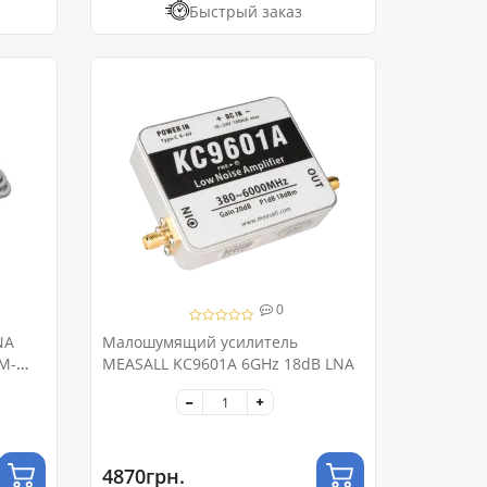
Быстрый заказ
0
NA
Малошумящий усилитель
0M-
MEASALL KC9601A 6GHz 18dB LNA
4870грн.