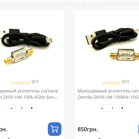
0
0
умный усилитель сигнала
Малошумный усилитель сиг
o ZK05-UM 100k-6GHz Без
Zeenko ZK09-UM 100kHz-10G
улятора
21dB Без аккумулятора
рн.
850грн.