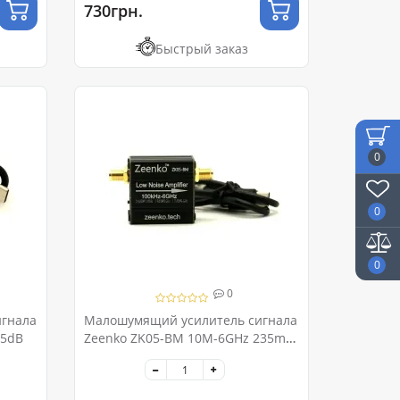
730грн.
Быстрый заказ
0
0
0
0
гнала
Малошумящий усилитель сигнала
25dB
Zeenko ZK05-BM 10M-6GHz 235mA
20dB