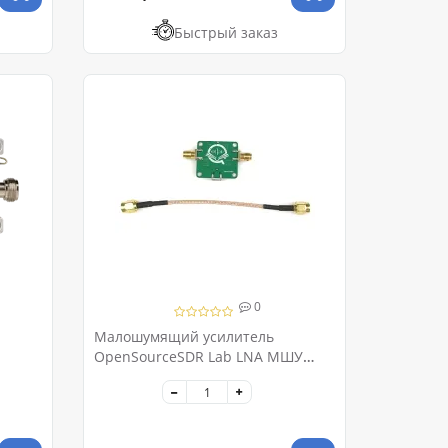
Быстрый заказ
0
Малошумящий усилитель
OpenSourceSDR Lab LNA МШУ
50M-6GHz 20dB