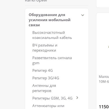
Оборудование для
усиления мобильной
связи
Высокочастотный
коаксиальный кабель
ВЧ разъёмы и
переходники
Разветвитель сигнала
gsm
Репитер 4G
Малош
Репитер 3G/4G
10M-6
Антенны для
Amplif
репитеров
Репитеры GSM, 3G, 4G
Аттенюаторы или
1150