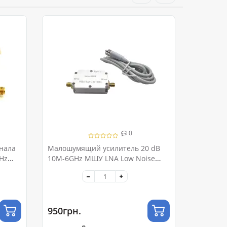
0
нала
Малошумящий усилитель 20 dB
Hz
10M-6GHz МШУ LNA Low Noise
Amplifier
950грн.