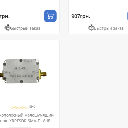
грн.
907грн.
Быстрый заказ
Быстрый заказ
0
кополосный малошумящий
тель XRRFSDR SMA-F 18dB
 - 4GHz