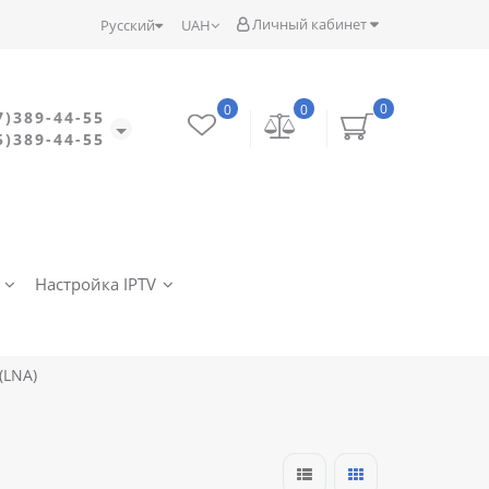
Личный кабинет
Русский
UAH
0
0
0
7)389-44-55
5)389-44-55
Настройка IPTV
(LNA)