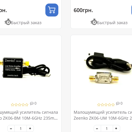
рн.
600грн.
Быстрый заказ
Быстрый заказ
0
0
умящий усилитель сигнала
Малошумящий усилитель си
o ZK06-BM 10M-6GHz 235mA
Zeenko ZK06-UM 10M-6GHz 
МШУ