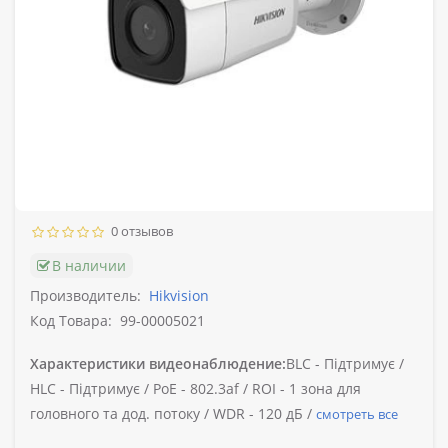
0 отзывов
В наличии
Производитель:
Hikvision
Код Товара:
99-00005021
Характеристики видеонаблюдение:
BLC -
Підтримує /
HLC -
Підтримує /
PoE -
802.3af /
ROI -
1 зона для
головного та дод. потоку /
WDR -
120 дБ /
смотреть все