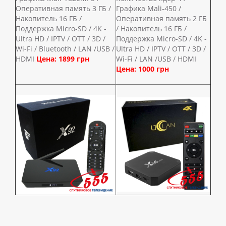
Оперативная память 3 ГБ /
Графика Mali-450 /
Накопитель 16 ГБ /
Оперативная память 2 ГБ
Поддержка Micro-SD / 4K -
/ Накопитель 16 ГБ /
Ultra HD / IPTV / OTT / 3D /
Поддержка Micro-SD / 4K -
Wi-Fi / Bluetooth / LAN /USB /
Ultra HD / IPTV / OTT / 3D /
HDMI
Цена: 1899 грн
Wi-Fi / LAN /USB / HDMI
Цена: 1000 грн