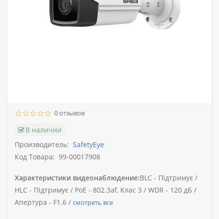
0 отзывов
В наличии
Производитель:
SafetyEye
Код Товара:
99-00017908
Характеристики видеонаблюдение:
BLC -
Підтримує /
HLC -
Підтримує /
PoE -
802.3af, Клас 3 /
WDR -
120 дБ /
Апертура -
F1.6 /
смотреть все