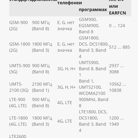
телефоне
и
или
программах
EARFСN
GSM900,
GSM-900
900 МГц
E, G, нет
EGSM900,
0 ... 124
(2G)
(Band 8)
значка
Band 8
GSM1800,
GSM-1800
1800 МГц
E, G, нет
DCS, DCS1800,
512 ... 885
(2G)
(Band 3)
значка
Band 3, Band
4
UMTS900,
UMTS-900
900 МГц
2937 ...
3G, H, H+
Band 8, Band
(3G)
(Band 8)
3088
1
Band 1,
UMTS-
2100 МГц
10562 ...
3G, H, H+
UMTS2100,
2100 (3G)
(Band 1)
10838
WCDMA2100
LTE-900
900 МГц
900MHz, Band
4G, LTE
(4G, LTE)
(Band 8)
8
LTE1800, DCS,
LTE-1800
1800 МГц
DCS1800,
1200 ...
4G, LTE
(4G, LTE)
(Band 3)
Band 3, Band
1949
4
LTE2600