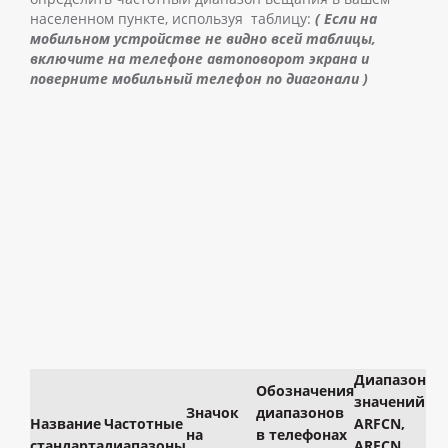
населенном пункте, используя таблицу:
( Если на
мобильном устройстве не видно всей таблицы,
включите на телефоне автоповорот экрана и
поверните мобильный телефон по диагонали )
Диапазон
Обозначения
значений
Значок
диапазонов
Название
Частотные
ARFCN,
на
в телефонах
стандарта
диапазоны
ARFCN