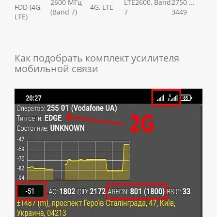
2600 МГц
LTE2600, Band
2750 ...
FDD (4G,
4G, LTE
(Band 7)
7
3449
LTE)
Как подобрать комплект усилителя
мобильной связи