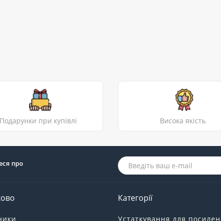
Подарунки при купівлі
Висока якість
еся про
ково
Категорії
ники
Устаткування для посиле