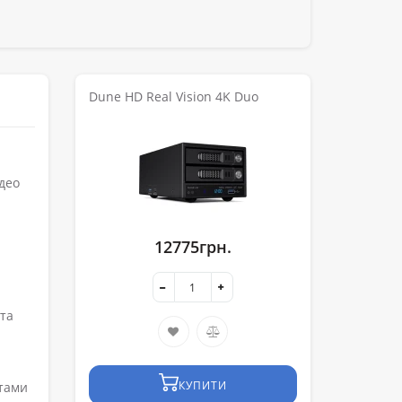
Dune HD Real Vision 4K Duo
ідео
12775грн.
 та
КУПИТИ
атами