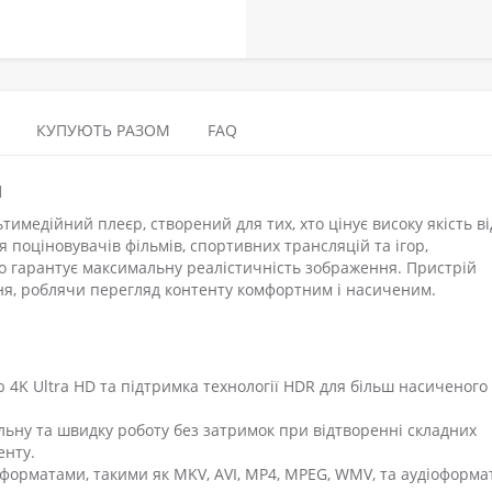
КУПУЮТЬ РАЗОМ
FAQ
и
тимедійний плеєр, створений для тих, хто цінує високу якість в
я поціновувачів фільмів, спортивних трансляцій та ігор,
о гарантує максимальну реалістичність зображення. Пристрій
ня, роблячи перегляд контенту комфортним і насиченим.
 4K Ultra HD та підтримка технології HDR для більш насиченого
льну та швидку роботу без затримок при відтворенні складних
енту.
оформатами, такими як MKV, AVI, MP4, MPEG, WMV, та аудіоформ