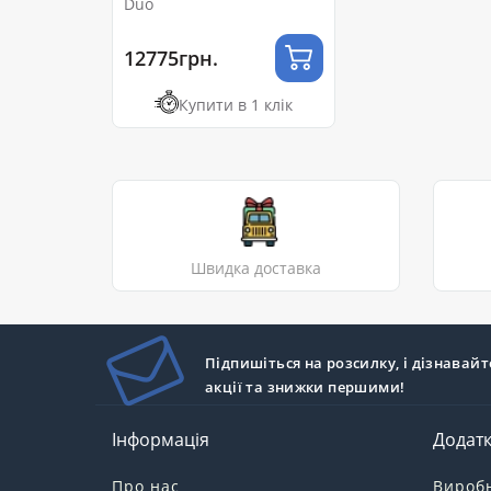
Duo
12775грн.
Купити в 1 клік
Швидка доставка
Підпишіться на розсилку, і дізнавайт
акції та знижки першими!
Інформація
Додат
Про нас
Вироб