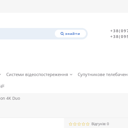
+38(09
знайти
+38(09
Системи відеоспостереження
Супутникове телебаче
ії
ion 4K Duo
Відгуків: 0