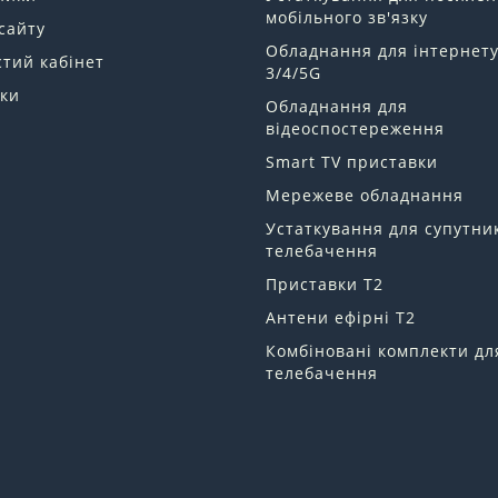
мобільного зв'язку
сайту
Обладнання для інтернет
тий кабінет
3/4/5G
ки
Обладнання для
відеоспостереження
Smart TV приставки
Мережеве обладнання
Устаткування для супутни
телебачення
Приставки Т2
Антени ефірні Т2
Комбіновані комплекти дл
телебачення