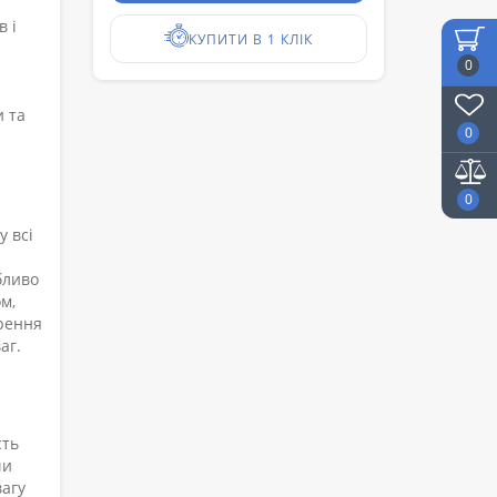
в і
КУПИТИ В 1 КЛІК
0
и та
0
0
 всі
бливо
м,
ирення
аг.
сть
чи
вагу