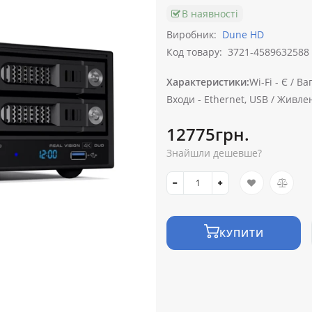
В наявності
Виробник:
Dune HD
Код товару:
3721-4589632588
Характеристики:
Wi-Fi -
Є /
Ваг
Входи -
Ethernet, USB /
Живлен
12775грн.
Знайшли дешевше?
КУПИТИ