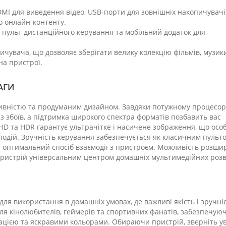
MI для виведення відео, USB-порти для зовнішніх накопичувачі
до онлайн-контенту.
 пульт дистанційного керування та мобільний додаток для
чувача, що дозволяє зберігати велику колекцію фільмів, музик
на пристрої.
АГИ
ивністю та продуманим дизайном. Завдяки потужному процесору
з збоїв, а підтримка широкого спектра форматів позбавить вас
HD та HDR гарантує ультрачітке і насичене зображення, що осо
подій. Зручність керування забезпечується як класичним пульто
и оптимальний спосіб взаємодії з пристроєм. Можливість розш
 пристрій універсальним центром домашніх мультимедійних розв
для використання в домашніх умовах, де важливі якість і зручні
ля кінолюбителів, геймерів та спортивних фанатів, забезпечую
ацією та яскравими кольорами. Обираючи пристрій, зверніть у