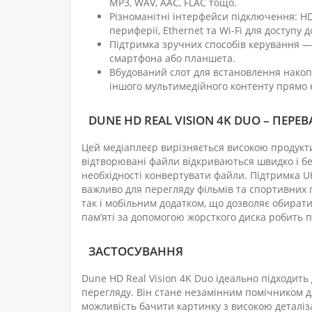
MP3, WAV, AAC, FLAC тощо.
Різноманітні інтерфейси підключення: HD
периферії, Ethernet та Wi-Fi для доступу 
Підтримка зручних способів керування —
смартфона або планшета.
Вбудований слот для встановлення накопи
іншого мультимедійного контенту прямо 
DUNE HD REAL VISION 4K DUO – ПЕРЕВ
Цей медіаплеєр вирізняється високою продукт
відтворювані файли відкриваються швидко і бе
необхідності конвертувати файли. Підтримка U
важливо для перегляду фільмів та спортивних 
так і мобільним додатком, що дозволяє обират
пам’яті за допомогою жорсткого диска робить
ЗАСТОСУВАННЯ
Dune HD Real Vision 4K Duo ідеально підходить 
перегляду. Він стане незамінним помічником д
можливість бачити картинку з високою деталіз