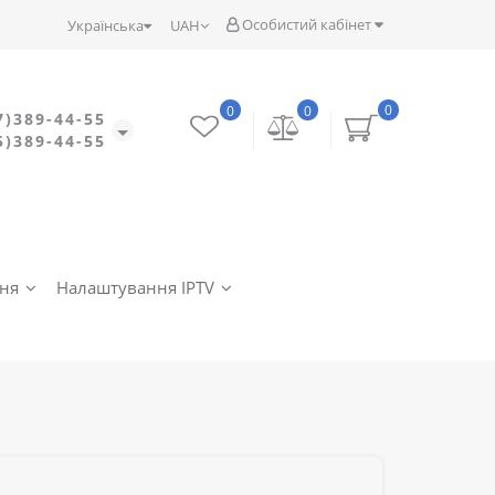
Особистий кабінет
Українська
UAH
0
0
0
7)389-44-55
5)389-44-55
ння
Налаштування IPTV