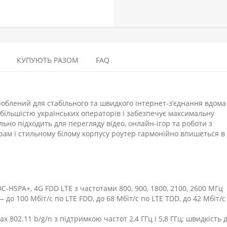
КУПУЮТЬ РАЗОМ
FAQ
роблений для стабільного та швидкого інтернет-з’єднання вдома
 більшістю українських операторів і забезпечує максимальну
льно підходить для перегляду відео, онлайн-ігор та роботи з
ам і стильному білому корпусу роутер гармонійно впишеться в 
-HSPA+, 4G FDD LTE з частотами 800, 900, 1800, 2100, 2600 МГц
о 100 Мбіт/с по LTE FDD, до 68 Мбіт/с по LTE TDD, до 42 Мбіт/с
 802.11 b/g/n з підтримкою частот 2,4 ГГц і 5,8 ГГц; швидкість 