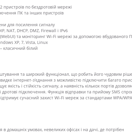
2 пристроїв по бездротовій мережі
ключення ПК та інших пристроїв
ени для посилення сигналу
, NAT, DHCP, DMZ, Firewall і IPv6
WebUI) та моніторинг Wi-Fi мережі за допомогою вбудованого П
ows XP, 7, Vista, Linux
 – класичний білий
лаштування та широкий функціонал, що робить його чудовим рі
швидке інтернет-з’єднання з можливістю підключити багато при
 якість і стійкість сигналу, а наявність кількох портів дозволя
 і дротові підключення. Функція відправки та прийому SMS спр
ідтримує сучасний захист Wi-Fi мереж за стандартами WPA/WPA
 в домашніх умовах, невеликих офісах і на дачі, де потрібен