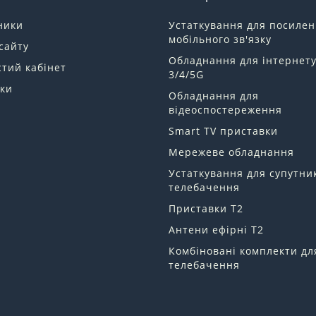
ники
Устаткування для посиле
мобільного зв'язку
сайту
Обладнання для інтернет
тий кабінет
3/4/5G
ки
Обладнання для
відеоспостереження
Smart TV приставки
Мережеве обладнання
Устаткування для супутни
телебачення
Приставки Т2
Антени ефірні Т2
Комбіновані комплекти дл
телебачення