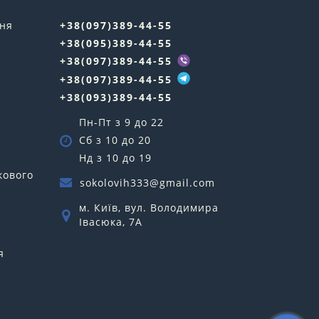
ння
+38(097)389-44-55
+38(095)389-44-55
у
+38(097)389-44-55
+38(097)389-44-55
+38(093)389-44-55
Пн-Пт з 9 до 22
Сб з 10 до 20
Нд з 10 до 19
кового
sokolovih333@gmail.com
м. Київ, вул. Володимира
Івасюка, 7А
я