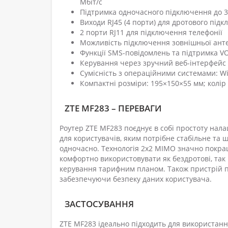
Мбіт/с
Підтримка одночасного підключення до 3
Виходи RJ45 (4 порти) для дротового під
2 порти RJ11 для підключення телефонії
Можливість підключення зовнішньої ант
Функції SMS-повідомлень та підтримка VOIP
Керування через зручний веб-інтерфейс (
Сумісність з операційними системами: Wind
Компактні розміри: 195×150×55 мм; колір
ZTE MF283 – ПЕРЕВАГИ
Роутер ZTE MF283 поєднує в собі простоту на
для користувачів, яким потрібне стабільне та 
одночасно. Технологія 2x2 MIMO значно покращує
комфортно використовувати як бездротові, так
керування тарифним планом. Також пристрій п
забезпечуючи безпеку даних користувача.
ЗАСТОСУВАННЯ
ZTE MF283 ідеально підходить для використання