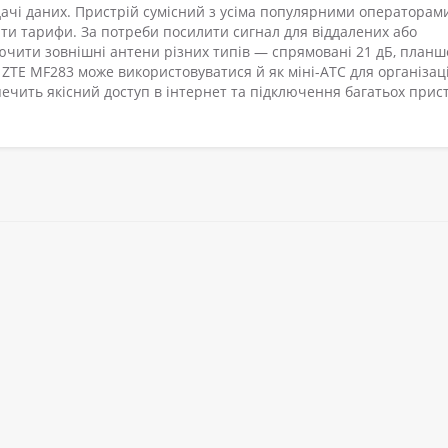
дачі даних. Пристрій сумісний з усіма популярними операторам
ати тарифи. За потреби посилити сигнал для віддалених або
ючити зовнішні антени різних типів — спрямовані 21 дБ, планш
 ZTE MF283 може використовуватися й як міні-АТС для організаці
печить якісний доступ в інтернет та підключення багатьох прис