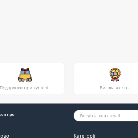
Подарунки при купівлі
Висока якість
еся про
ково
Категорії