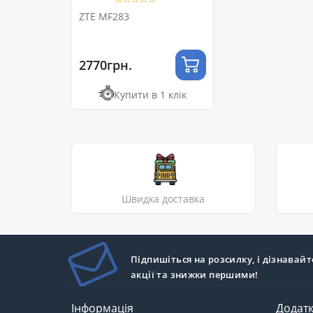
ZTE MF283
2770грн.
Купити в 1 клік
Швидка доставка
Підпишіться на розсилку, і дізнавайт
акції та знижки першими!
Інформація
Додат