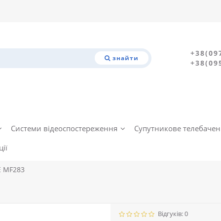
+38(09
знайти
+38(09
Системи відеоспостереження
Супутникове телебаче
ії
E MF283
Відгуків: 0