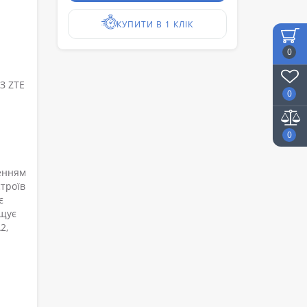
КУПИТИ В 1 КЛІК
0
З ZTE
0
0
шенням
строїв
є
ощує
2,