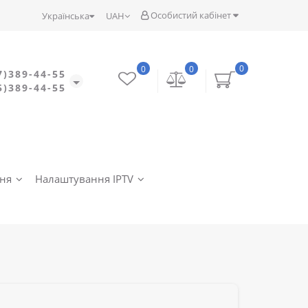
Особистий кабінет
Українська
UAH
0
0
0
7)389-44-55
5)389-44-55
ння
Налаштування IPTV