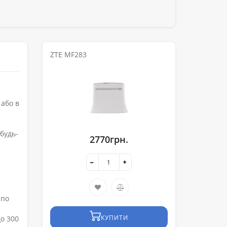
ZTE MF283
 або в
будь-
2770грн.
 по
КУПИТИ
до 300