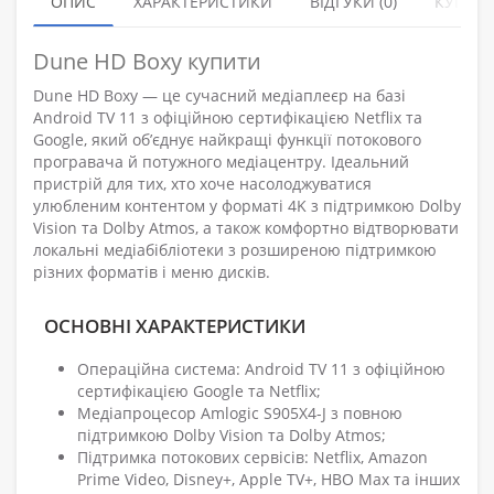
ОПИС
ХАРАКТЕРИСТИКИ
ВІДГУКИ (0)
КУПУЮ
Dune HD Boxy купити
Dune HD Boxy — це сучасний медіаплеєр на базі
Android TV 11 з офіційною сертифікацією Netflix та
Google, який об’єднує найкращі функції потокового
програвача й потужного медіацентру. Ідеальний
пристрій для тих, хто хоче насолоджуватися
улюбленим контентом у форматі 4K з підтримкою Dolby
Vision та Dolby Atmos, а також комфортно відтворювати
локальні медіабібліотеки з розширеною підтримкою
різних форматів і меню дисків.
ОСНОВНІ ХАРАКТЕРИСТИКИ
Операційна система: Android TV 11 з офіційною
сертифікацією Google та Netflix;
Медіапроцесор Amlogic S905X4-J з повною
підтримкою Dolby Vision та Dolby Atmos;
Підтримка потокових сервісів: Netflix, Amazon
Prime Video, Disney+, Apple TV+, HBO Max та інших