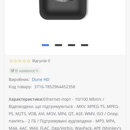
Відгуків: 0
В наявності
Виробник:
Dune HD
Код товару:
3716-7852964452358
Характеристики:
Ethernet-порт -
10/100 Mbit/s /
Відеокодеки, що підтримуються -
MKV, MPEG-TS, MPEG-
PS, M2TS, VOB, AVI, MOV, MP4, QT, ASF, WMV, ISO /
Опер.
пам'ять -
2 ГБ /
Підтримувані аудіокодеки -
MP3, MPA,
M4A, AAC, WAV, FLAC, Ogg/Vorbis, WavPack, APE (Monkey's