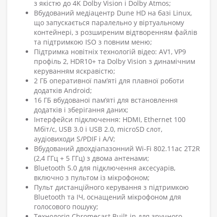
з якістю до 4K Dolby Vision і Dolby Atmos;
Вбудований медіацентр Dune HD на базі Linux,
що запускається паралельно у віртуальному
контейнері, з розширеним відтворенням файлів
та підтримкою ISO з повним меню;
Підтримка новітніх технологій відео: AV1, VP9
профіль 2, HDR10+ та Dolby Vision з динамічним
керуванням яскравістю;
2 ГБ оперативної пам’яті для плавної роботи
додатків Android;
16 ГБ вбудованої пам’яті для встановлення
додатків і зберігання даних;
Інтерфейси підключення: HDMI, Ethernet 100
Мбіт/с, USB 3.0 і USB 2.0, microSD слот,
аудіовиходи S/PDIF і A/V;
Вбудований двохдіапазонний Wi-Fi 802.11ac 2T2R
(2,4 ГГц + 5 ГГц) з двома антенами;
Bluetooth 5.0 для підключення аксесуарів,
включно з пультом із мікрофоном;
Пульт дистанційного керування з підтримкою
Bluetooth та ІЧ, оснащений мікрофоном для
голосового пошуку;
Технологія Chromecast Built-in для зручного