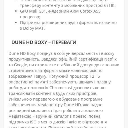
трансферу контенту з мобільних пристроїв і ПК;
GPU Mali G31, 4-ядерний ARM Cortex A55
процесор;
Підтримка розширених аудіо форматів, включно
з Dolby MAT.
DUNE HD BOXY – ПЕРЕВАГИ
Dune HD Boxy поєднує в собі універсальність і високу
продуктивність. Завдяки офіційній сертифікації Netflix
та Google, ви отримаєте стабільний доступ до основних
стрімінгових платформ з максимальною якістю
зображення і звуку. Потужний процесор і 2 ГБ
оперативної пам’яті забезпечують швидку і плавну
роботу, а технологія Chromecast дозволить легко
транслювати контент з будь-яких пристроїв.
Унікальною перевагою є вбудоване програмне
забезпечення медіацентру Dune HD, яке надає
розширені можливості для роботи з локальною
медіатекою – зручний каталог з прев’ю, повна
підтримка ISO з меню дисків і якісне відтворення
складних форматів. Продуманий дизайн пульта з