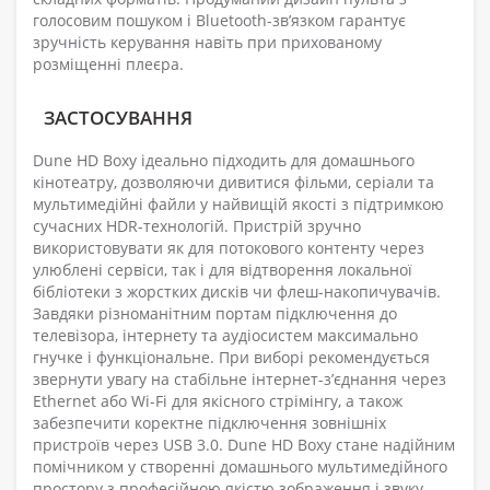
голосовим пошуком і Bluetooth-зв’язком гарантує
зручність керування навіть при прихованому
розміщенні плеєра.
ЗАСТОСУВАННЯ
Dune HD Boxy ідеально підходить для домашнього
кінотеатру, дозволяючи дивитися фільми, серіали та
мультимедійні файли у найвищій якості з підтримкою
сучасних HDR-технологій. Пристрій зручно
використовувати як для потокового контенту через
улюблені сервіси, так і для відтворення локальної
бібліотеки з жорстких дисків чи флеш-накопичувачів.
Завдяки різноманітним портам підключення до
телевізора, інтернету та аудіосистем максимально
гнучке і функціональне. При виборі рекомендується
звернути увагу на стабільне інтернет-з’єднання через
Ethernet або Wi-Fi для якісного стрімінгу, а також
забезпечити коректне підключення зовнішніх
пристроїв через USB 3.0. Dune HD Boxy стане надійним
помічником у створенні домашнього мультимедійного
простору з професійною якістю зображення і звуку.