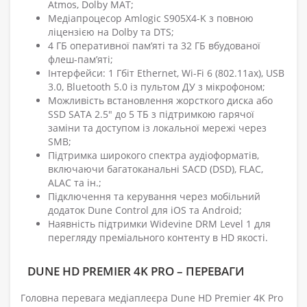
Atmos, Dolby MAT;
Медіапроцесор Amlogic S905X4-K з повною
ліцензією на Dolby та DTS;
4 ГБ оперативної пам’яті та 32 ГБ вбудованої
флеш-пам’яті;
Інтерфейси: 1 Гбіт Ethernet, Wi-Fi 6 (802.11ax), USB
3.0, Bluetooth 5.0 із пультом ДУ з мікрофоном;
Можливість встановлення жорсткого диска або
SSD SATA 2.5" до 5 ТБ з підтримкою гарячої
заміни та доступом із локальної мережі через
SMB;
Підтримка широкого спектра аудіоформатів,
включаючи багатоканальні SACD (DSD), FLAC,
ALAC та ін.;
Підключення та керування через мобільний
додаток Dune Control для iOS та Android;
Наявність підтримки Widevine DRM Level 1 для
перегляду преміального контенту в HD якості.
DUNE HD PREMIER 4K PRO – ПЕРЕВАГИ
Головна перевага медіаплеєра Dune HD Premier 4K Pro