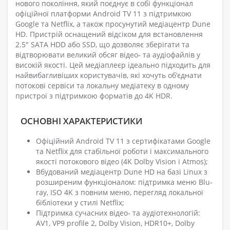
нового покоління, який поєднує в собі функціонал
офіційної платформи Android TV 11 з підтримкою
Google та Netflix, а також просунутий медіацентр Dune
HD. Пристрій оснащений відсіком для встановлення
2.5" SATA HDD або SSD, що дозволяє зберігати та
відтворювати великий обсяг відео- та аудіофайлів у
високій якості. Цей медіаплеєр ідеально підходить для
найвибагливіших користувачів, які хочуть об’єднати
потокові сервіси та локальну медіатеку в одному
пристрої з підтримкою форматів до 4K HDR.
ОСНОВНІ ХАРАКТЕРИСТИКИ
Офіційний Android TV 11 з сертифікатами Google
та Netflix для стабільної роботи і максимального
якості потокового відео (4K Dolby Vision і Atmos);
Вбудований медіацентр Dune HD на базі Linux з
розширеним функціоналом: підтримка меню Blu-
ray, ISO 4K з повним меню, перегляд локальної
бібліотеки у стилі Netflix;
Підтримка сучасних відео- та аудіотехнологій:
AV1, VP9 profile 2, Dolby Vision, HDR10+, Dolby