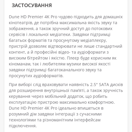
ЗАСТОСУВАННЯ
Dune HD Premier 4K Pro чудово підходить для домашніх
кінотеатрів, де потрібна максимальна якість звуку та
зображення, а також зручний доступ до потокових
сервісів і локальної медіатеки. Завдяки підтримці
багатьох форматів та просунутому медіаплеєру,
пристрій дозволяє відтворювати не лише стандартний
контент, а й професійні відео- та аудіоформати з
високим бітрейтом і якістю. Плеєр буде корисним як
кіноманам, так і любителям музики високої якості
завдяки підтримці багатоканального звуку та
просунутих аудіоформатів.
При виборі слід враховувати наявність 2.5" SATA дисків
для розширення внутрішньої пам’яті, а також зручність
керування через мобільний додаток, що робить
експлуатацію пристрою максимально комфортною.
Dune HD Premier 4K Pro ідеально впишеться в
розумний дім завдяки інтеграції з сучасними
технологіями та різноманітним інтерфейсам
підключення.