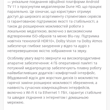
— унікальне поєднання офіційної платформи Android
TV 11 з просунутим медіаплеєром Dune HD, що працює
паралельно. Це означає, що користувач отримує
доступ до широкого асортименту стрімінгових сервісів
із гарантованою підтримкою якості та стабільності, а
також до розширених можливостей роботи з
локальною медіатекою, включно з високоякісним
відтворенням ISO-образів та меню Blu-ray. Підтримка
новітніх технологій HDR10+, Dolby Vision та Dolby Atmos
забезпечує глибоке занурення у відео та аудіо з
неперевершеною якістю зображення та звуку.
Особливу увагу варто звернути на високопродуктивне
апаратне забезпечення: 4 ГБ оперативної пам’яті та
потужний медіапроцесор забезпечують плавну роботу
найвибагливіших додатків і комфортний інтерфейс.
Вбудований відсік для жорстких дисків із можливістю
гарячої заміни розширює можливості збереження, а
наявність сучасних комунікаційних інтерфейсів,
включно з Wi-Fi 6 та Ethernet 1 Гбіт, гарантує стабільне
та швидке з’єднання з інтернетом і домашньою
мережею.