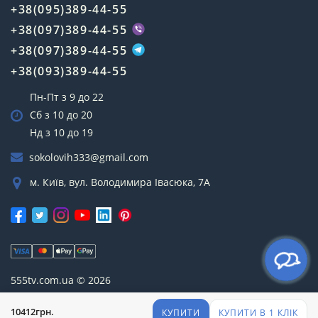
+38(095)389-44-55
+38(097)389-44-55
+38(097)389-44-55
+38(093)389-44-55
Пн-Пт з 9 до 22
Сб з 10 до 20
Нд з 10 до 19
sokolovih333@gmail.com
м. Київ, вул. Володимира Івасюка, 7А
555tv.com.ua © 2026
10412грн.
КУПИТИ
КУПИТИ В 1 КЛІК