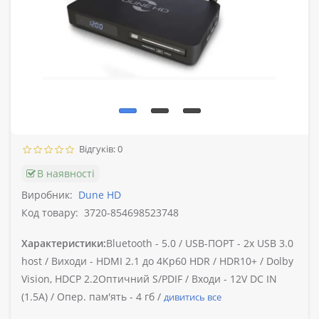
Відгуків: 0
В наявності
Виробник:
Dune HD
Код товару:
3720-854698523748
Характеристики:
Bluetooth -
5.0 /
USB-ПОРТ -
2x USB 3.0
host /
Виходи -
HDMI 2.1 до 4Kp60 HDR / HDR10+ / Dolby
Vision, HDCP 2.2Оптичний S/PDIF /
Входи -
12V DC IN
(1.5A) /
Опер. пам'ять -
4 гб /
дивитись все