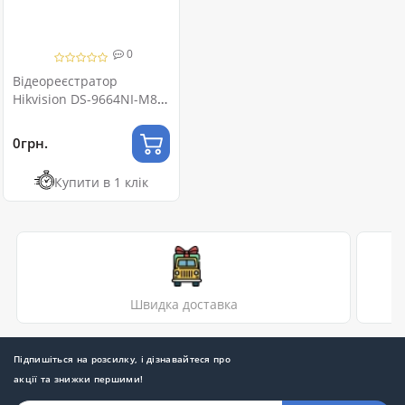
0
Відеореєстратор
Hikvision DS-9664NI-M8
64-канальний 8K ANPR
POS RAID
0грн.
Купити в 1 клік
Швидка доставка
Підпишіться на розсилку, і дізнавайтеся про
акції та знижки першими!