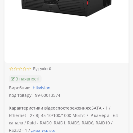
Відгуків: 0
В наявності
Виробник:
Hikvision
Код товару:
99-00013574
Характеристики відеоспостереження:
eSATA -
1 /
Ethernet -
2х RJ-45 10/100/1000 Мбіт/с /
IP камери -
64
канала /
Raid -
RAID0, RAID1, RAID5, RAID6, RAID10 /
RS232 -
1 /
дивитись все