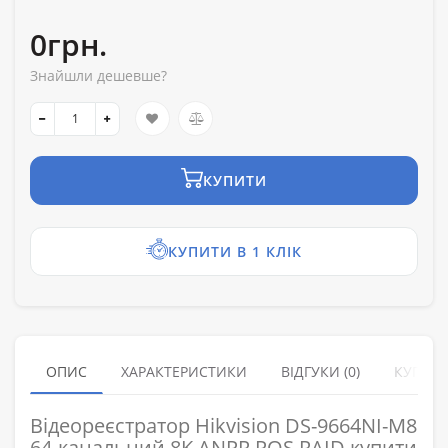
0грн.
Знайшли дешевше?
КУПИТИ
КУПИТИ В 1 КЛІК
ОПИС
ХАРАКТЕРИСТИКИ
ВІДГУКИ (0)
КУПУЮ
Відеореєстратор Hikvision DS-9664NI-M8
64-канальний 8K ANPR POS RAID купити