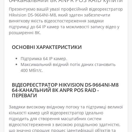
Презентуємо вашій увазі професійний відеореєстратор
Hikvision DS-9664NI-M8, який здатен забезпечити
виняткову якість відеоспостереження завдяки
підтримці до 64 IP камер та можливості запису відео у
розширенні 8K.
ОСНОВНІ ХАРАКТЕРИСТИКИ
Підтримка 64 IP камер.
Максимальний вхідний потік даних становить
400 Мбіт/с.
ВІДЕОРЕЄСТРАТОР HIKVISION DS-9664NI-M8
64-КАНАЛЬНИЙ 8K ANPR POS RAID -
ПЕРЕВАГИ
Завдяки високому вхідному потоку та підтримці великої
кількості камер цей відеореєстратор ідеально
підходить для створення масштабних систем
відеоспостереження з високою роздільною здатністю,
що значно спрощує процес ідентифікації об'єктів та