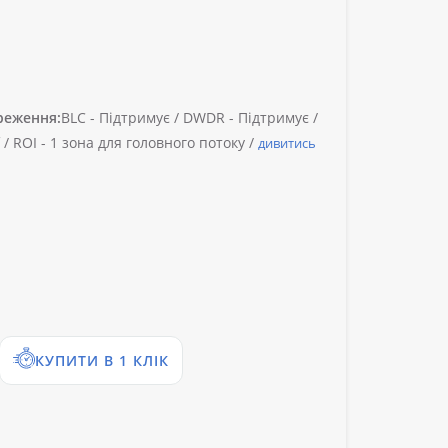
реження:
BLC -
Підтримує /
DWDR -
Підтримує /
 /
ROI -
1 зона для головного потоку /
дивитись
КУПИТИ В 1 КЛІК