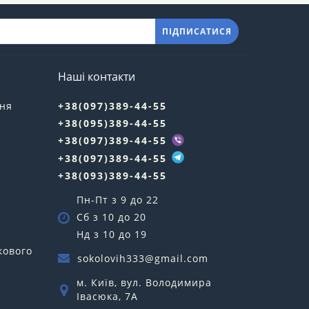
ПІДПИСАТИСЯ
Наші контакти
ння
+38(097)389-44-55
+38(095)389-44-55
у
+38(097)389-44-55
+38(097)389-44-55
+38(093)389-44-55
Пн-Пт з 9 до 22
Сб з 10 до 20
Нд з 10 до 19
кового
sokolovih333@gmail.com
м. Київ, вул. Володимира
Івасюка, 7А