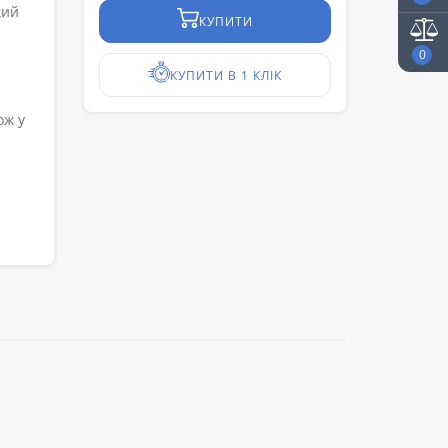
кий
КУПИТИ
0
КУПИТИ В 1 КЛІК
ож у