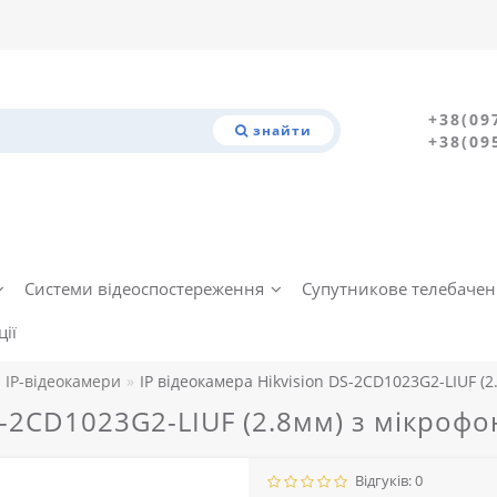
+38(09
знайти
+38(09
Системи відеоспостереження
Супутникове телебаче
ії
IP-відеокамери
IP відеокамера Hikvision DS-2CD1023G2-LIUF (
DS-2CD1023G2-LIUF (2.8мм) з мікроф
Відгуків: 0