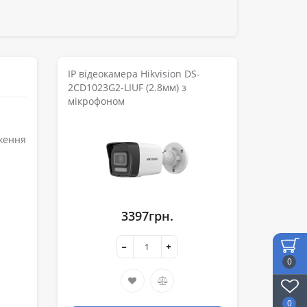
IP відеокамера Hikvision DS-
2CD1023G2-LIUF (2.8мм) з
мікрофоном
еження
3397грн.
0
0