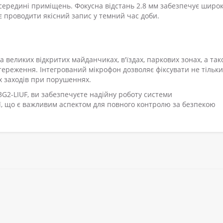
 всередині приміщень. Фокусна відстань 2.8 мм забезпечує широ
яє проводити якісний запис у темний час доби.
 великих відкритих майданчиках, в'їздах, паркових зонах, а так
тереження. Інтегрований мікрофон дозволяє фіксувати не тільки
их заходів при порушеннях.
G2-LIUF, ви забезпечуєте надійну роботу системи
ї, що є важливим аспектом для повного контролю за безпекою