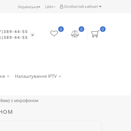
Особистий кабінет
Українська
UAH
0
0
0
7)389-44-55
5)389-44-55
ння
Налаштування IPTV
2.8мм) з мікрофоном
оном