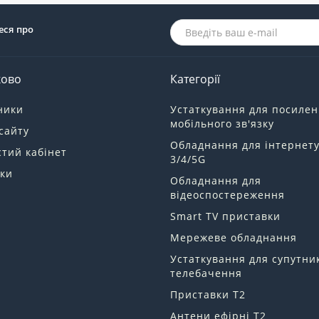
еся про
ково
Категорії
ники
Устаткування для посиле
мобільного зв'язку
сайту
Обладнання для інтернет
тий кабінет
3/4/5G
ки
Обладнання для
відеоспостереження
Smart TV приставки
Мережеве обладнання
Устаткування для супутни
телебачення
Приставки Т2
Антени ефірні Т2