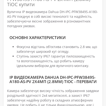
TiOC купити
Вулична IP видеокамера Dahua DH-IPC-PFW3849S-A180-
AS-PV поєднує в собі високі технології та надійність,
забезпечуючи якісне зображення в різноманітних
погодних умовах.
ОСНОВНІ ХАРАКТЕРИСТИКИ
Фокусна відстань об'єктива становить 2.8 мм, що
забезпечує широкий кут огляду.
Ступінь захисту IP67 гарантує пилозахищеність
та вологозахищеність, що робить камеру
ідеальним вибором для вуличного монтажу.
IP ВИДЕОКАМЕРА DAHUA DH-IPC-PFW3849S-
A180-AS-PV 2X4МП (2.8ММ) TIOC - ПЕРЕВАГИ
Камера забезпечує високу чіткість зображення завдяки
роздільній здатності 2x4 мегапікселі, а захист IP67
забезпечує надійну роботу в складних атмосферних
умовах. Це робить її не тільки функціональною, але і