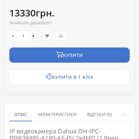
13330грн.
Знайшли дешевше?
КУПИТИ
КУПИТИ В 1 КЛІК
ОПИС
ХАРАКТЕРИСТИКИ
ВІДГУКИ (0)
КУПУЮ
IP видеокамера Dahua DH-IPC-
PFW3849S-A180-AS-PV 2x4МП (2.8мм)