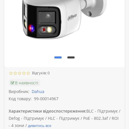
Відгуків: 0
В наявності
Виробник:
Dahua
Код товару:
99-00014967
Характеристики відеоспостереження:
BLC -
Підтримує /
Defog -
Підтримує /
HLC -
Підтримує /
PoE -
802.3af /
ROI
-
4 зони /
дивитись все