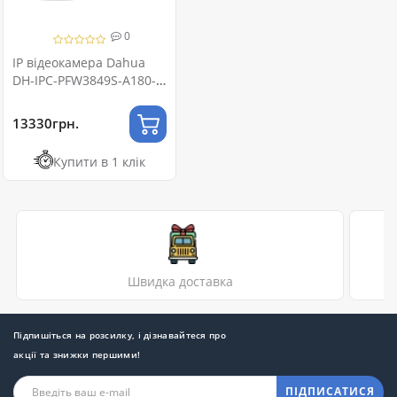
0
IP відеокамера Dahua
DH-IPC-PFW3849S-A180-
AS-PV 2x4МП (2.8мм)
TiOC
13330грн.
Купити в 1 клік
Швидка доставка
Підпишіться на розсилку, і дізнавайтеся про
акції та знижки першими!
ПІДПИСАТИСЯ