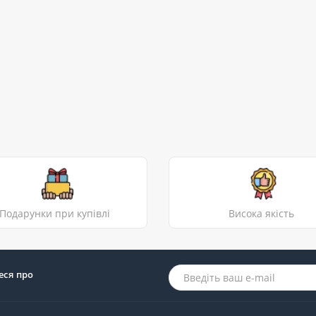
Подарунки при купівлі
Висока якість
еся про