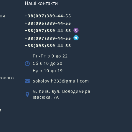
Наші контакти
ння
+38(097)389-44-55
+38(095)389-44-55
у
+38(097)389-44-55
+38(097)389-44-55
+38(093)389-44-55
Пн-Пт з 9 до 22
Сб з 10 до 20
Нд з 10 до 19
кового
sokolovih333@gmail.com
м. Київ, вул. Володимира
Івасюка, 7А
я