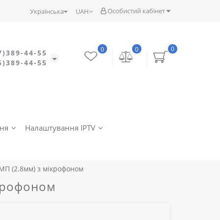
Особистий кабінет
Українська
UAH
0
0
0
7)389-44-55
5)389-44-55
ння
Налаштування IPTV
МП (2.8мм) з мікрофоном
ікрофоном