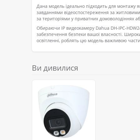
Дана модель ідеально підходить для монтажу як 
завданнями відеоспостереження за житловими 
за територіями у приватних домоволодіннях а
Обираючи IP видеокамеру Dahua DH-IPC-HDW2449
забезпечення безпеки вашої власності. Широки
освітленні, роблять цю модель важливою част
Ви дивилися