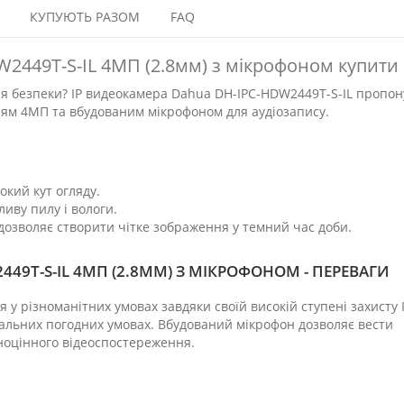
КУПУЮТЬ РАЗОМ
FAQ
2449T-S-IL 4МП (2.8мм) з мікрофоном купити
я безпеки? IP видеокамера Dahua DH-IPC-HDW2449T-S-IL пропон
ям 4МП та вбудованим мікрофоном для аудіозапису.
окий кут огляду.
ливу пилу і вологи.
, дозволяє створити чітке зображення у темний час доби.
449T-S-IL 4МП (2.8ММ) З МІКРОФОНОМ - ПЕРЕВАГИ
 у різноманітних умовах завдяки своїй високій ступені захисту I
альних погодних умовах. Вбудований мікрофон дозволяє вести
ноцінного відеоспостереження.