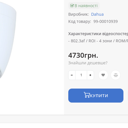
В наявності
Виробник:
Dahua
Код товару:
99-00010939
Характеристики відеоспосте
-
802.3af /
ROI -
4 зони /
ROM/
4730грн.
Знайшли дешевше?
КУПИТИ