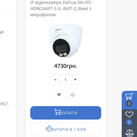
IP відеокамера Dahua DH-IPC-
HDW2449T-S-IL 4МП (2.8мм) з
мікрофоном
ує
4730грн.
0
P67,
КУПИТИ
0
КУПИТИ В 1 КЛІК