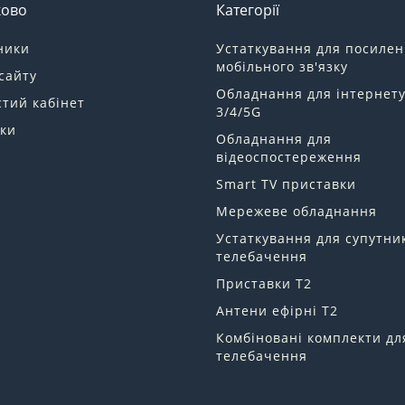
ково
Категорії
ники
Устаткування для посиле
мобільного зв'язку
сайту
Обладнання для інтернет
тий кабінет
3/4/5G
ки
Обладнання для
відеоспостереження
Smart TV приставки
Мережеве обладнання
Устаткування для супутни
телебачення
Приставки Т2
Антени ефірні Т2
Комбіновані комплекти дл
телебачення