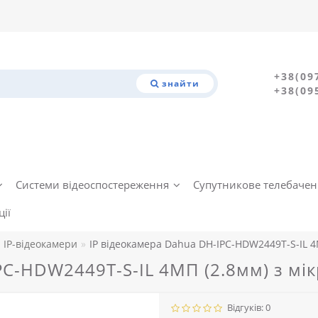
+38(09
знайти
+38(09
Системи відеоспостереження
Супутникове телебаче
ії
IP-відеокамери
IP відеокамера Dahua DH-IPC-HDW2449T-S-IL 4
PC-HDW2449T-S-IL 4МП (2.8мм) з м
Відгуків: 0