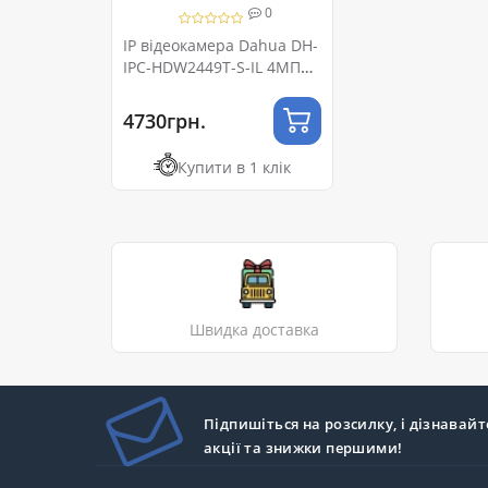
0
IP відеокамера Dahua DH-
IPC-HDW2449T-S-IL 4МП
(2.8мм) з мікрофоном
4730грн.
Купити в 1 клік
Швидка доставка
Підпишіться на розсилку, і дізнавайт
акції та знижки першими!