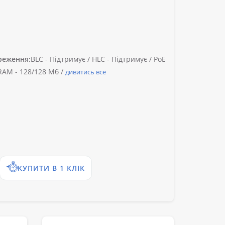
реження:
BLC -
Підтримує /
HLC -
Підтримує /
PoE
RAM -
128/128 Мб /
дивитись все
КУПИТИ В 1 КЛІК