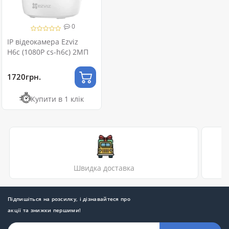
0
IP відеокамера Ezviz
H6c (1080P cs-h6c) 2МП
1720грн.
Купити в 1 клік
Швидка доставка
Підпишіться на розсилку, і дізнавайтеся про
акції та знижки першими!