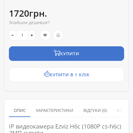
1720грн.
Знайшли дешевше?
КУПИТИ
КУПИТИ В 1 КЛІК
ОПИС
ХАРАКТЕРИСТИКИ
ВІДГУКИ (0)
КУПУЮ
IP видеокамера Ezviz H6c (1080P cs-h6c)
2МП купити