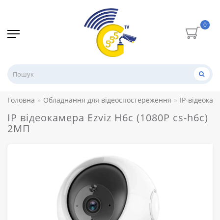
0
Головна
Обладнання для відеоспостереження
IP-відеокам
IP відеокамера Ezviz H6c (1080P cs-h6c)
2МП