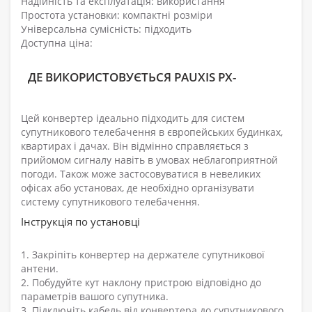
Надійність та експлуатація: використання
Простота установки: компактні розміри
Універсальна сумісність: підходить
Доступна ціна:
ДЕ ВИКОРИСТОВУЄТЬСЯ PAUXIS PX-
Цей конвертер ідеально підходить для систем
супутникового телебачення в європейських будинках,
квартирах і дачах. Він відмінно справляється з
прийомом сигналу навіть в умовах неблагоприятной
погоди. Також може застосовуватися в невеликих
офісах або установах, де необхідно організувати
систему супутникового телебачення.
Інструкція по установці
1. Закріпіть конвертер на держателе супутникової
антени.
2. Побудуйте кут наклону пристрою відповідно до
параметрів вашого супутника.
3. Підключіть кабель від конвертера до супутникового