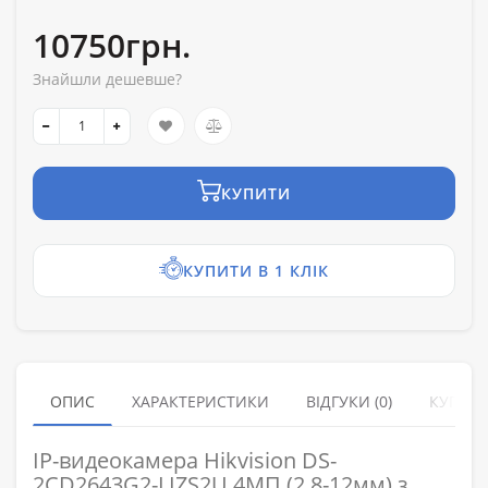
10750грн.
Знайшли дешевше?
КУПИТИ
КУПИТИ В 1 КЛІК
ОПИС
ХАРАКТЕРИСТИКИ
ВІДГУКИ (0)
КУПУЮ
IP-видеокамера Hikvision DS-
2CD2643G2-LIZS2U 4МП (2.8-12мм) з