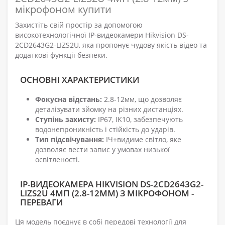
мікрофоном купити
Захистіть свій простір за допомогою
високотехнологічної IP-видеокамери Hikvision DS-
2CD2643G2-LIZS2U, яка пропонує чудову якість відео та
додаткові функції безпеки.
ОСНОВНІ ХАРАКТЕРИСТИКИ
Фокусна відстань:
2.8-12мм, що дозволяє
деталізувати зйомку на різних дистанціях.
Ступінь захисту:
IP67, IK10, забезпечують
водонепроникність і стійкість до ударів.
Тип підсвічування:
ІЧ+видиме світло, яке
дозволяє вести запис у умовах низької
освітленості.
IP-ВИДЕОКАМЕРА HIKVISION DS-2CD2643G2-
LIZS2U 4МП (2.8-12ММ) З МІКРОФОНОМ -
ПЕРЕВАГИ
Ця модель поєднує в собі передові технології для