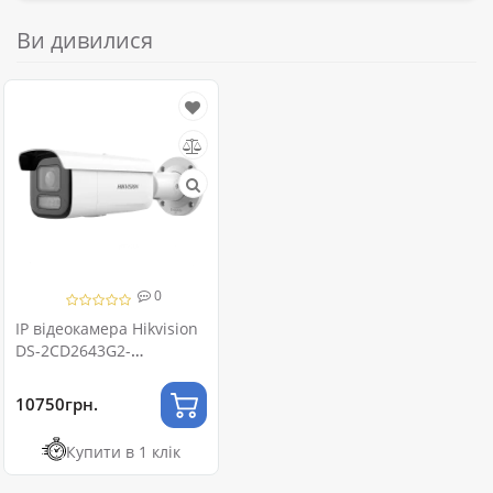
Ви дивилися
0
IP відеокамера Hikvision
DS-2CD2643G2-
LIZS2U 4МП (2.8-12мм) з
мікрофоном
10750грн.
Купити в 1 клік