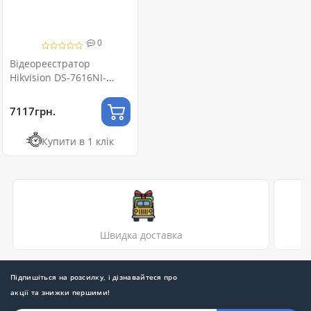
0
Відеореєстратор
Hikvision DS-7616NI-
Q2(D) 16-канальний 4K
7117грн.
Купити в 1 клік
Швидка доставка
Підпишіться на розсилку, і дізнавайтеся про
акції та знижки першими!