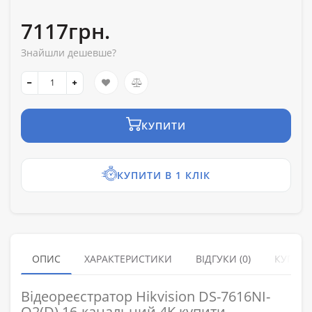
7117грн.
Знайшли дешевше?
КУПИТИ
КУПИТИ В 1 КЛІК
ОПИС
ХАРАКТЕРИСТИКИ
ВІДГУКИ (0)
КУПУЮ
Відеореєстратор Hikvision DS-7616NI-
Q2(D) 16-канальний 4K купити