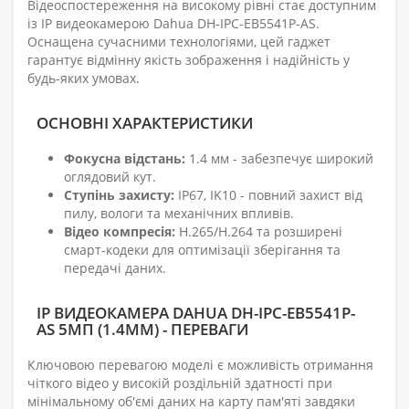
Відеоспостереження на високому рівні стає доступним
із IP видеокамерою Dahua DH-IPC-EB5541P-AS.
Оснащена сучасними технологіями, цей гаджет
гарантує відмінну якість зображення і надійність у
будь-яких умовах.
ОСНОВНІ ХАРАКТЕРИСТИКИ
Фокусна відстань:
1.4 мм - забезпечує широкий
оглядовий кут.
Ступінь захисту:
IP67, IK10 - повний захист від
пилу, вологи та механічних впливів.
Відео компресія:
H.265/H.264 та розширені
смарт-кодеки для оптимізації зберігання та
передачі даних.
IP ВИДЕОКАМЕРА DAHUA DH-IPC-EB5541P-
AS 5МП (1.4ММ) - ПЕРЕВАГИ
Ключовою перевагою моделі є можливість отримання
чіткого відео у високій роздільній здатності при
мінімальному об'ємі даних на карту пам'яті завдяки