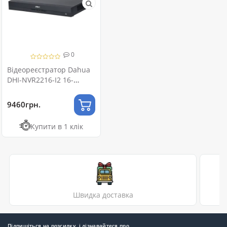
0
Відеореєстратор Dahua
DHI-NVR2216-I2 16-
канальний 1U 2 HDD
WizSense
9460грн.
Купити в 1 клік
Швидка доставка
Підпишіться на розсилку, і дізнавайтеся про