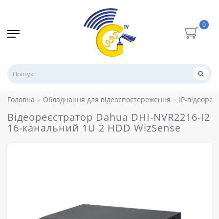
0
Головна
Обладнання для відеоспостереження
IP-відеореє
Відеореєстратор Dahua DHI-NVR2216-I2
16-канальний 1U 2 HDD WizSense