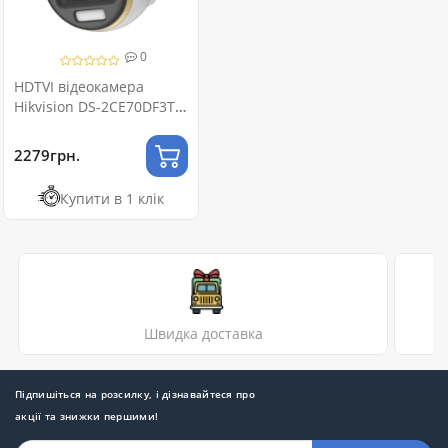
0
HDTVI відеокамера
Hikvision DS-2CE70DF3T-
LMFS 2МП (2.8мм)
2279грн.
Купити в 1 клік
Швидка доставка
Підпишіться на розсилку, і дізнавайтеся про
акції та знижки першими!