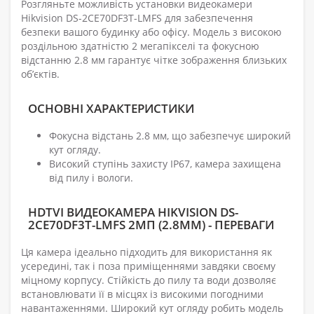
Розгляньте можливість установки видеокамери
Hikvision DS-2CE70DF3T-LMFS для забезпечення
безпеки вашого будинку або офісу. Модель з високою
роздільною здатністю 2 мегапікселі та фокусною
відстанню 2.8 мм гарантує чітке зображення близьких
об’єктів.
ОСНОВНІ ХАРАКТЕРИСТИКИ
Фокусна відстань 2.8 мм, що забезпечує широкий
кут огляду.
Високий ступінь захисту IP67, камера захищена
від пилу і вологи.
HDTVI ВИДЕОКАМЕРА HIKVISION DS-
2CE70DF3T-LMFS 2МП (2.8ММ) - ПЕРЕВАГИ
Ця камера ідеально підходить для використання як
усередині, так і поза приміщеннями завдяки своєму
міцному корпусу. Стійкість до пилу та води дозволяє
встановлювати її в місцях із високими погодними
навантаженнями. Широкий кут огляду робить модель