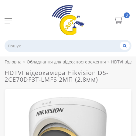
0
Головна
Обладнання для відеоспостереження
HDTVI відео
HDTVI відеокамера Hikvision DS-
2CE70DF3T-LMFS 2МП (2.8мм)