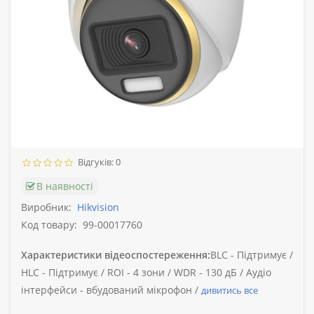
Відгуків: 0
В наявності
Виробник:
Hikvision
Код товару:
99-00017760
Характеристики відеоспостереження:
BLC -
Підтримує /
HLC -
Підтримує /
ROI -
4 зони /
WDR -
130 дБ /
Аудіо
інтерфейси -
вбудований мікрофон /
дивитись все