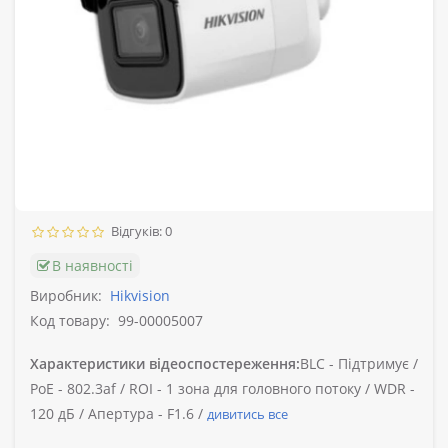
Відгуків: 0
В наявності
Виробник:
Hikvision
Код товару:
99-00005007
Характеристики відеоспостереження:
BLC -
Підтримує /
PoE -
802.3af /
ROI -
1 зона для головного потоку /
WDR -
120 дБ /
Апертура -
F1.6 /
дивитись все