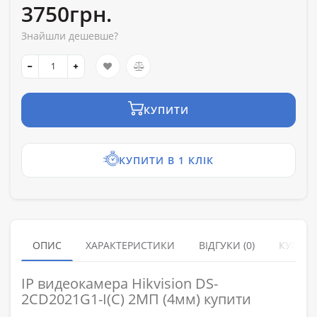
3750грн.
Знайшли дешевше?
КУПИТИ
КУПИТИ В 1 КЛІК
ОПИС
ХАРАКТЕРИСТИКИ
ВІДГУКИ (0)
КУПУЮ
IP видеокамера Hikvision DS-
2CD2021G1-I(C) 2МП (4мм) купити