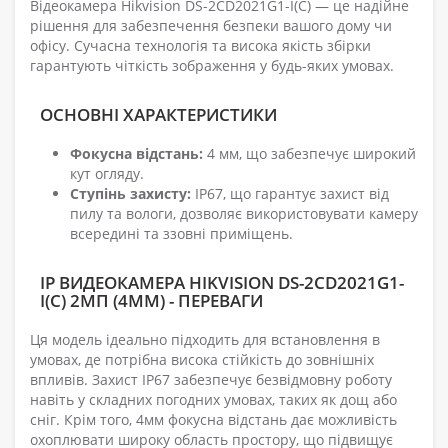
Відеокамера Hikvision DS-2CD2021G1-I(C) — це надійне
рішення для забезпечення безпеки вашого дому чи
офісу. Сучасна технологія та висока якість збірки
гарантують чіткість зображення у будь-яких умовах.
ОСНОВНІ ХАРАКТЕРИСТИКИ
Фокусна відстань:
4 мм, що забезпечує широкий
кут огляду.
Ступінь захисту:
IP67, що гарантує захист від
пилу та вологи, дозволяє використовувати камеру
всередині та ззовні приміщень.
IP ВИДЕОКАМЕРА HIKVISION DS-2CD2021G1-
I(C) 2МП (4ММ) - ПЕРЕВАГИ
Ця модель ідеально підходить для встановлення в
умовах, де потрібна висока стійкість до зовнішніх
впливів. Захист IP67 забезпечує безвідмовну роботу
навіть у складних погодних умовах, таких як дощ або
сніг. Крім того, 4мм фокусна відстань дає можливість
охоплювати широку область простору, що підвищує