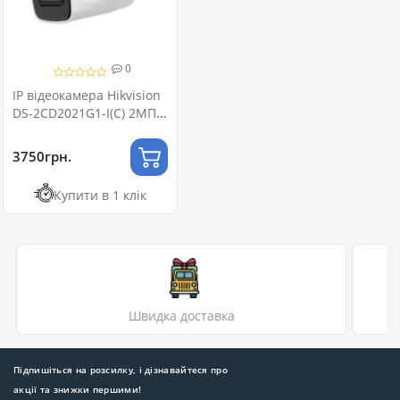
0
IP відеокамера Hikvision
DS-2CD2021G1-I(C) 2МП
(4мм)
3750грн.
Купити в 1 клік
Швидка доставка
Підпишіться на розсилку, і дізнавайтеся про
акції та знижки першими!