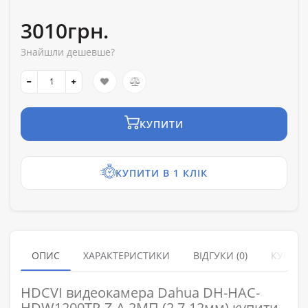
3010грн.
Знайшли дешевше?
КУПИТИ
КУПИТИ В 1 КЛІК
ОПИС
ХАРАКТЕРИСТИКИ
ВІДГУКИ (0)
КУПУЮ
HDCVI видеокамера Dahua DH-HAC-
HDW1200TP-Z-A 2МП (2.7-12мм) купити