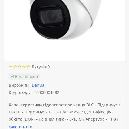
Відгуків: 0
В наявності
Виробник:
Dahua
Код товару:
10000001882
Характеристики відеоспостереження:
BLC -
Підтримує /
DWDR -
Підтримує /
HLC -
Підтримує /
Ідентифікація
об'єкта (DORI – не аналітика) -
5-13 м /
Апертура -
F1.8 /
дивитись все