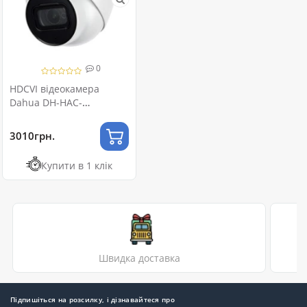
0
HDCVI відеокамера
Dahua DH-HAC-
HDW1200TP-Z-A 2МП
(2.7-12мм)
3010грн.
Купити в 1 клік
Швидка доставка
Підпишіться на розсилку, і дізнавайтеся про