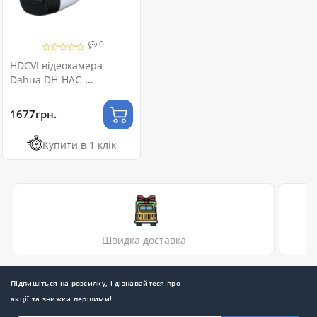
0
HDCVI відеокамера
Dahua DH-HAC-
HFW1231CMP 2МП
(2.8мм)
1677грн.
Купити в 1 клік
Швидка доставка
Підпишіться на розсилку, і дізнавайтеся про
акції та знижки першими!