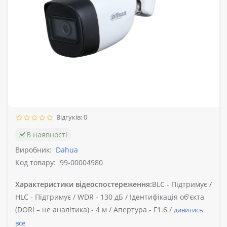
Відгуків: 0
В наявності
Виробник:
Dahua
Код товару:
99-00004980
Характеристики відеоспостереження:
BLC -
Підтримує /
HLC -
Підтримує /
WDR -
130 дБ /
Ідентифікація об'єкта
(DORI – не аналітика) -
4 м /
Апертура -
F1.6 /
дивитись
все