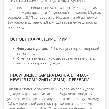
HFW1231CMP 2МП (2.8мм) купити
Відеокамера Dahua DH-HAC-HFW1231CMP є надійним
рішенням для організації відеоспостереження. Модель
оснащена 2МП сенсором та фіксованим об'єктивом з
фокусною відстанню 2.8 мм, що забезпечує широкий
кут огляду.
ОСНОВНІ ХАРАКТЕРИСТИКИ
Фокусна відстань:
2.8 мм, що створює широкий
кут огляду.
Ступінь захисту:
IP67, що гарантує захист від
пилу та занурення у воду.
HDCVI ВИДЕОКАМЕРА DAHUA DH-HAC-
HFW1231CMP 2МП (2.8ММ) - ПЕРЕВАГИ
Завдяки ступеню захисту IP67, видеокамера чудово
підходить для використання в будь-яких погодних
умовах, не боячись впливу вологи чи пилу. Кут огляду
2.8 мм ідеальний для спостереження за великими
територіями, що робить її ідеальним вибором для